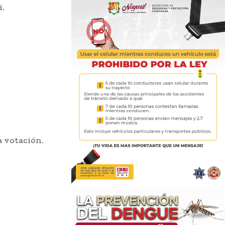
i.
a votación.