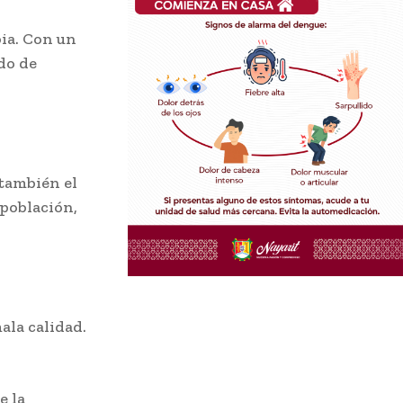
bia. Con un
do de
 también el
 población,
ala calidad.
e la