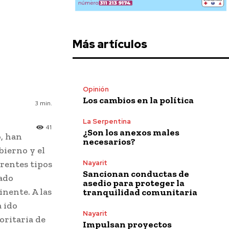
Más artículos
Opinión
Los cambios en la política
3
min.
La Serpentina
41
¿Son los anexos males
, han
necesarios?
bierno y el
Nayarit
erentes tipos
Sancionan conductas de
ado
asedio para proteger la
inente. A las
tranquilidad comunitaria
a ido
Nayarit
oritaria de
Impulsan proyectos