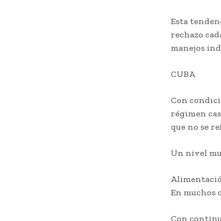
Esta tendenc
rechazo cad
manejos ind
CUBA
Con condicio
régimen cast
que no se ref
Un nivel muy
Alimentació
En muchos c
Con continua