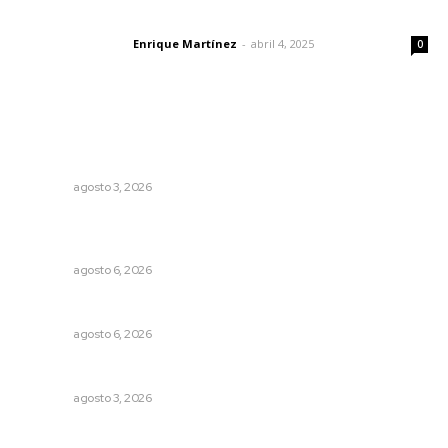
El peatón y la ciudad
Enrique Martínez
-
abril 4, 2025
Letras del director
0
Lo más popular
Fortalecen formación de profesionales de la salud en el
IMSS
NAYARIT
agosto 3, 2026
Instalarán puntos de revisión contra pilotos
alcoholizados
NAYARIT
agosto 6, 2026
Alertan sobre riesgos de acoso en redes sociales
NAYARIT
agosto 6, 2026
Entregan nuevo domo escolar en San Juan de Abajo
NAYARIT
agosto 3, 2026
Sodomitas en desgracia