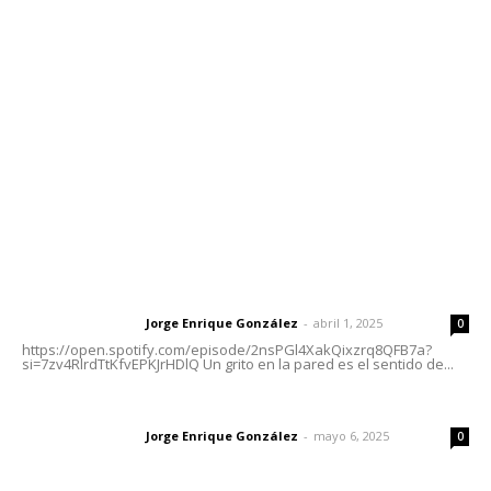
meridianoredacción@gmail.com
Tels. 3112143809 | 3112103211
Oficinas Generales: Av. Independencia #355, Tepic,
Nayarit
Letras del Director
Letras del director | Un grito en la pared
Jorge Enrique González
-
abril 1, 2025
Letras del director
0
https://open.spotify.com/episode/2nsPGl4XakQixzrq8QFB7a?
si=7zv4RlrdTtKfvEPKJrHDlQ Un grito en la pared es el sentido de...
Las vacas de Huajimic
Jorge Enrique González
-
mayo 6, 2025
Letras del director
0