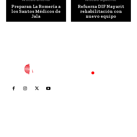
Preparan La Romería a
Refuerza DIF Nayarit
los Santos Médicos de
rehabilitación con
Jala
nuevo equipo
Inicio
Nayarit
Nacional
Policiaca
Opinión
Deportes
Edición Impresa
Sociales
Meridiano Vallarta
Contáctanos