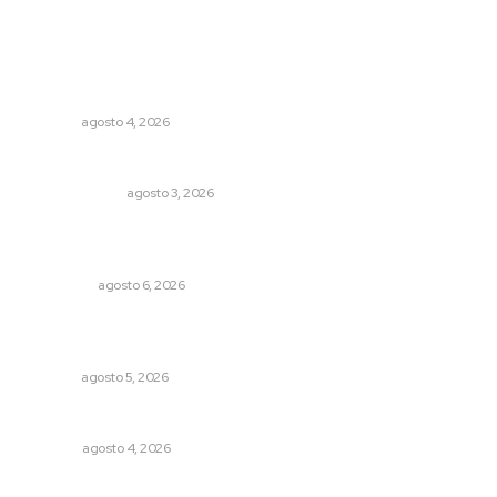
Lo más popular
Urgen a municipios a formalizar comités de protección
civil
NAYARIT
agosto 4, 2026
Policías municipales adultas
LA SERPENTINA
agosto 3, 2026
Mecánico estrella vehículo que acababa de reparar en la
Tepic-Mazatlán
POLICIACA
agosto 6, 2026
Perdió todo por las drogas, pero logró recuperar a su
familia
NAYARIT
agosto 5, 2026
El crimen organizado nos daña
OPINIÓN
agosto 4, 2026