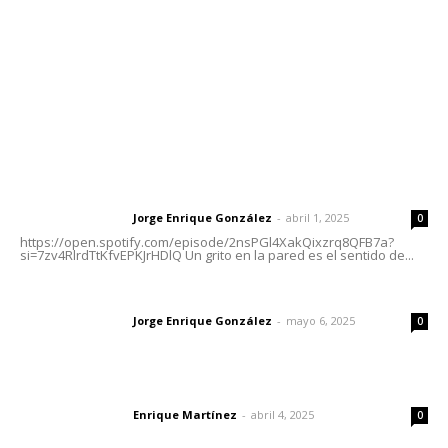
Oficinas Generales: Av. Independencia #355, Tepic,
Nayarit
Letras del Director
Letras del director | Un grito en la pared
Jorge Enrique González
-
abril 1, 2025
Letras del director
0
https://open.spotify.com/episode/2nsPGl4XakQixzrq8QFB7a?
si=7zv4RlrdTtKfvEPKJrHDlQ Un grito en la pared es el sentido de...
Las vacas de Huajimic
Jorge Enrique González
-
mayo 6, 2025
Letras del director
0
El peatón y la ciudad
Enrique Martínez
-
abril 4, 2025
Letras del director
0