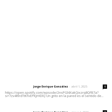
Contáctanos
meridianoredacción@gmail.com
Tels. 3112143809 | 3112103211
Oficinas Generales: Av. Independencia #355, Tepic,
Nayarit
Letras del Director
Letras del director | Un grito en la pared
Jorge Enrique González
-
abril 1, 2025
Letras del director
0
https://open.spotify.com/episode/2nsPGl4XakQixzrq8QFB7a?
si=7zv4RlrdTtKfvEPKJrHDlQ Un grito en la pared es el sentido de...
Las vacas de Huajimic