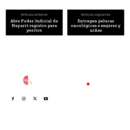
Artículo anterior
Artículo siguiente
Abre Poder Judicial de
Entregan pelucas
Nayarit registro para
oncológicas a mujeres y
peritos
niñas
Inicio
Nayarit
Nacional
Policiaca
Opinión
Deportes
Edición Impresa
Sociales
Meridiano Vallarta