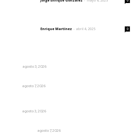
Jorge Enrique González
-
mayo 6, 2025
Letras del director
0
El peatón y la ciudad
Enrique Martínez
-
abril 4, 2025
Letras del director
0
Lo más popular
Galope
OPINIÓN
agosto 3, 2026
Azota ola de robos el centro histórico de Tepic
NAYARIT
agosto 7, 2026
Exigen adaptar fechas de veda ante riesgos climáticos
y comerciales
NAYARIT
agosto 3, 2026
Edición impresa 07 de junio de 2026
EDICIÓN IMPRESA
agosto 7, 2026