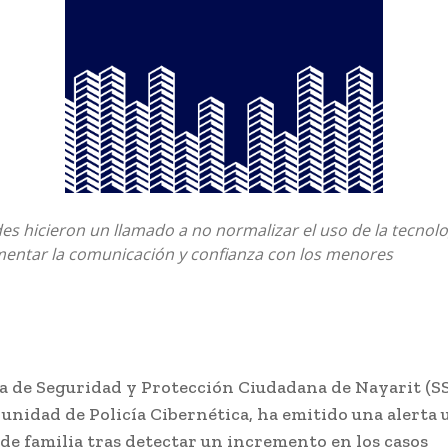
es hicieron un llamado a no normalizar el uso de la tecnol
omentar la comunicación y confianza con los menores
ía de Seguridad y Protección Ciudadana de Nayarit (SS
 unidad de Policía Cibernética, ha emitido una alerta
 de familia tras detectar un incremento en los casos