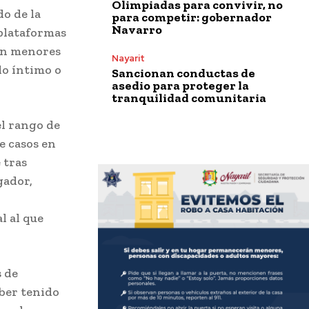
Olimpiadas para convivir, no
o de la
para competir: gobernador
Navarro
 plataformas
con menores
Nayarit
do íntimo o
Sancionan conductas de
asedio para proteger la
tranquilidad comunitaria
el rango de
e casos en
 tras
gador,
l al que
s de
ber tenido