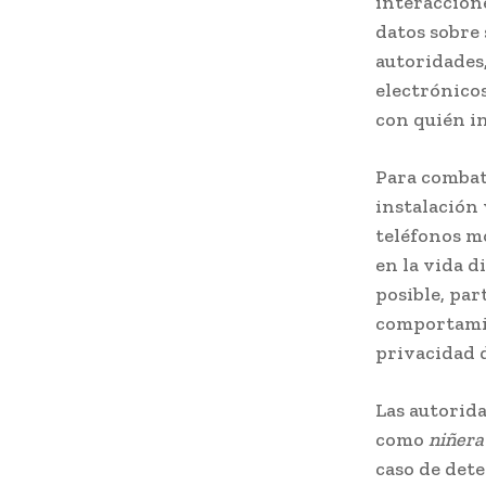
interaccione
datos sobre 
autoridades,
electrónico
con quién in
Para combati
instalación 
teléfonos mó
en la vida d
posible, par
comportamie
privacidad d
Las autorida
como
niñera
caso de det