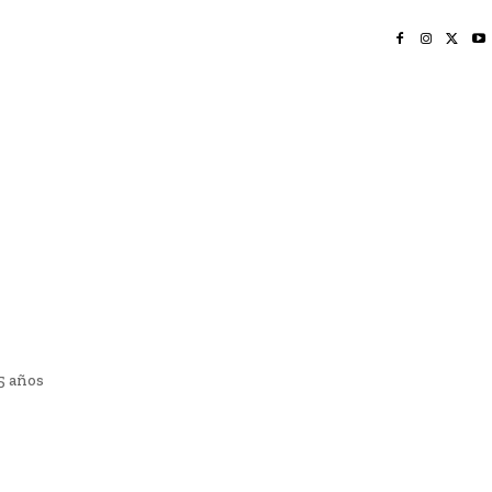
INICIO
NAYARIT
NACIONAL
POLICIACA
OPINIÓN
DEPORTES
EDICIÓN IMPRESA
SOCIALES
MERIDIANO VALLARTA
5 años