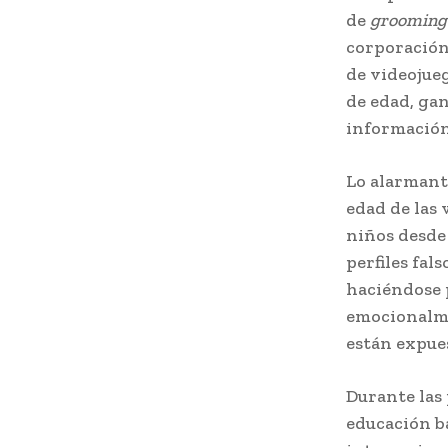
de
grooming
corporación,
de videojue
de edad, ga
información
Lo alarmante
edad de las
niños desde 
perfiles fal
haciéndose 
emocionalmen
están expue
Durante las 
educación b