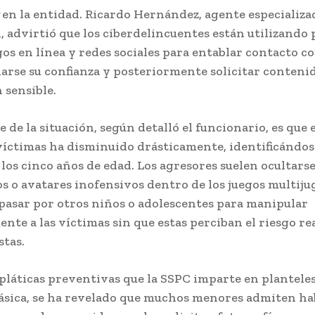
en la entidad. Ricardo Hernández, agente especializad
 advirtió que los ciberdelincuentes están utilizando
gos en línea y redes sociales para entablar contacto 
narse su confianza y posteriormente solicitar conteni
 sensible.
 de la situación, según detalló el funcionario, es que 
 víctimas ha disminuido drásticamente, identificándos
los cinco años de edad. Los agresores suelen ocultarse
sos o avatares inofensivos dentro de los juegos multiju
pasar por otros niños o adolescentes para manipular
te a las víctimas sin que estas perciban el riesgo rea
stas.
pláticas preventivas que la SSPC imparte en plantele
ásica, se ha revelado que muchos menores admiten ha