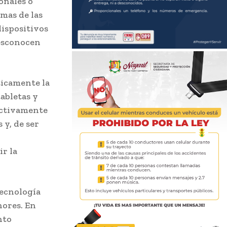
onales o
rmas de las
dispositivos
desconocen
ticamente la
abletas y
 activamente
 y, de ser
r la
tecnología
nores. En
nto