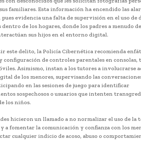
s con desconocidos que les solicitan fotografías pers
sus familiares. Esta información ha encendido las ala
 pues evidencia una falta de supervisión en el uso de 
s dentro de los hogares, donde los padres a menudo 
teractúan sus hijos en el entorno digital.
r este delito, la Policía Cibernética recomienda enfá
y configuración de controles parentales en consolas, t
viles. Asimismo, instan a los tutores a involucrarse
igital de los menores, supervisando las conversaciones
ticipando en las sesiones de juego para identificar
ntos sospechosos o usuarios que intenten transgredi
e los niños.
des hicieron un llamado a no normalizar el uso de la 
y a fomentar la comunicación y confianza con los me
ectar cualquier indicio de acoso, abuso o comportamie