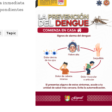
ia inmediata
espondientes
C
Tepic