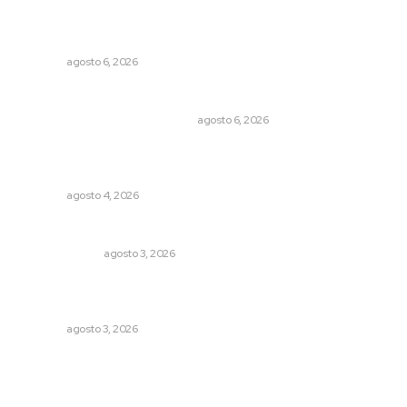
Lo más popular
Niegan que hayan encontrado drogas en el anexo Zion
NAYARIT
agosto 6, 2026
Cuando el río suena, ¿quién escucha?
EL ATAQUE DE LOS QUE OBSERVAN
agosto 6, 2026
Intensifican sustitución de rejillas y desazolve por
temporal
NAYARIT
agosto 4, 2026
Policías municipales adultas
LA SERPENTINA
agosto 3, 2026
Promueven saberes ancestrales en la ruta Potrero
Tradicional
NAYARIT
agosto 3, 2026
Archivo mensual