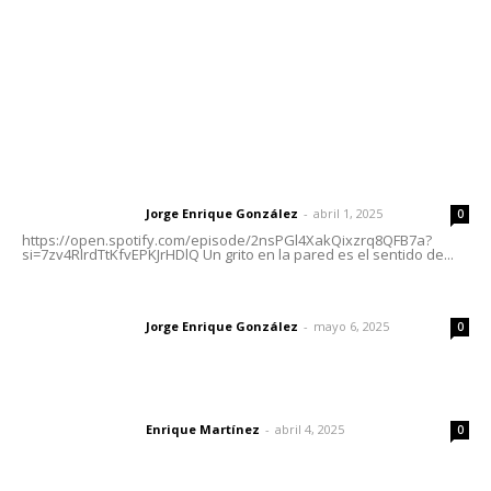
Oficinas Generales: Av. Independencia #355, Tepic,
Nayarit
Letras del Director
Letras del director | Un grito en la pared
Jorge Enrique González
-
abril 1, 2025
Letras del director
0
https://open.spotify.com/episode/2nsPGl4XakQixzrq8QFB7a?
si=7zv4RlrdTtKfvEPKJrHDlQ Un grito en la pared es el sentido de...
Las vacas de Huajimic
Jorge Enrique González
-
mayo 6, 2025
Letras del director
0
El peatón y la ciudad
Enrique Martínez
-
abril 4, 2025
Letras del director
0