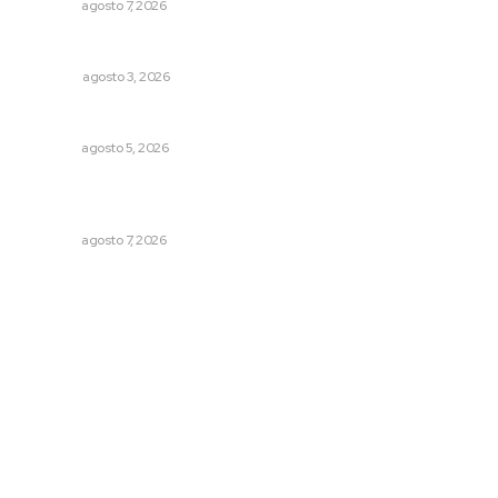
NAYARIT
agosto 7, 2026
Las razones y los días por definir
OPINIÓN
agosto 3, 2026
Nacen venados cola blanca en Parque Tachií
NAYARIT
agosto 5, 2026
Fortalecen participación social en el Sistema de Radio y
Televisión
NAYARIT
agosto 7, 2026
Archivo mensual
agosto 2026
julio 2026
junio 2026
mayo 2026