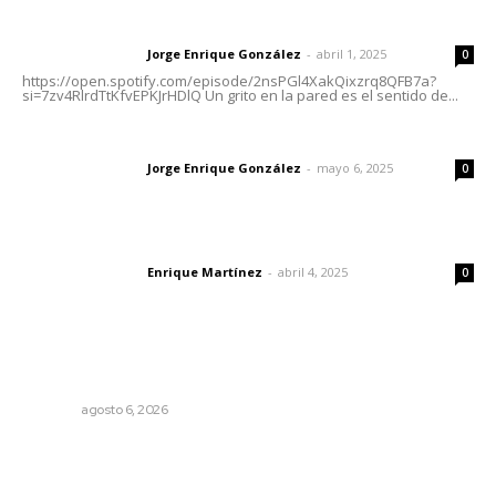
Letras del director | Un grito en la pared
Jorge Enrique González
-
abril 1, 2025
Letras del director
0
https://open.spotify.com/episode/2nsPGl4XakQixzrq8QFB7a?
si=7zv4RlrdTtKfvEPKJrHDlQ Un grito en la pared es el sentido de...
Las vacas de Huajimic
Jorge Enrique González
-
mayo 6, 2025
Letras del director
0
El peatón y la ciudad
Enrique Martínez
-
abril 4, 2025
Letras del director
0
Lo más popular
Preparan la Feria de Regreso a Clases
NAYARIT
agosto 6, 2026
Impulsan detección de cáncer cervicouterino con
unidades móviles de salud