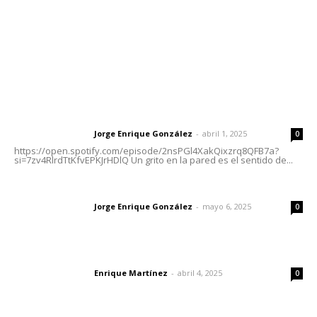
Oficinas Generales: Av. Independencia #355, Tepic,
Nayarit
Letras del Director
Letras del director | Un grito en la pared
Jorge Enrique González
-
abril 1, 2025
Letras del director
0
https://open.spotify.com/episode/2nsPGl4XakQixzrq8QFB7a?
si=7zv4RlrdTtKfvEPKJrHDlQ Un grito en la pared es el sentido de...
Las vacas de Huajimic
Jorge Enrique González
-
mayo 6, 2025
Letras del director
0
El peatón y la ciudad
Enrique Martínez
-
abril 4, 2025
Letras del director
0
Lo más popular