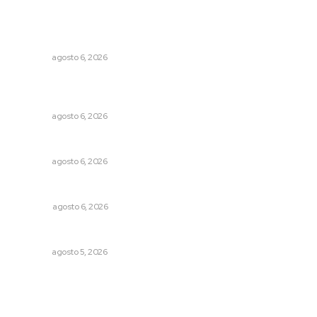
Instalarán puntos de revisión contra pilotos
alcoholizados
NAYARIT
agosto 6, 2026
Podrán artistas obtener título por experiencia
profesional sobresaliente
NAYARIT
agosto 6, 2026
Premian a niños con recorrido cultural en San Blas
NAYARIT
agosto 6, 2026
Probables resultados en gubernaturas
OPINIÓN
agosto 6, 2026
Alertan de ciberdelincuentes a través de QR falsos
NAYARIT
agosto 5, 2026
Archivo mensual