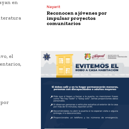
vayan en
Nayarit
Reconocen a jóvenes por
iteratura
impulsar proyectos
comunitarios
vo, el
entarios,
 por