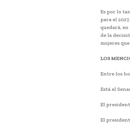
Es por lo ta
para el 202
quedará, en 
de la decisi
mujeres que
LOS MENC
Entre los h
Está el Sena
El presiden
El presiden