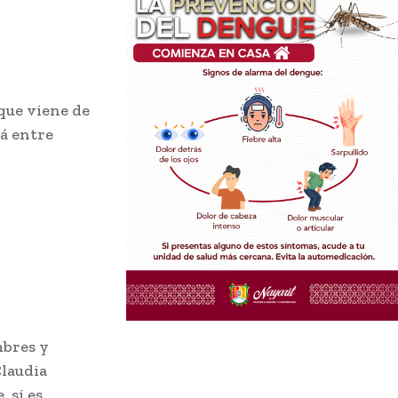
 que viene de
rá entre
mbres y
Claudia
 si es