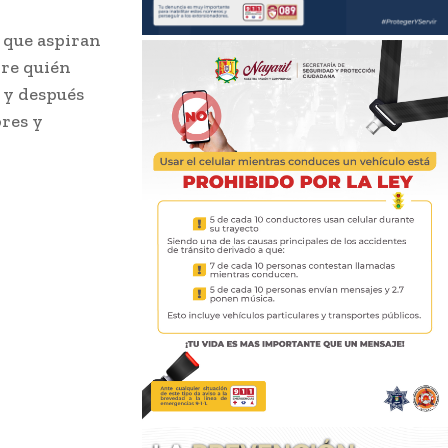
s que aspiran
bre quién
s y después
bres y