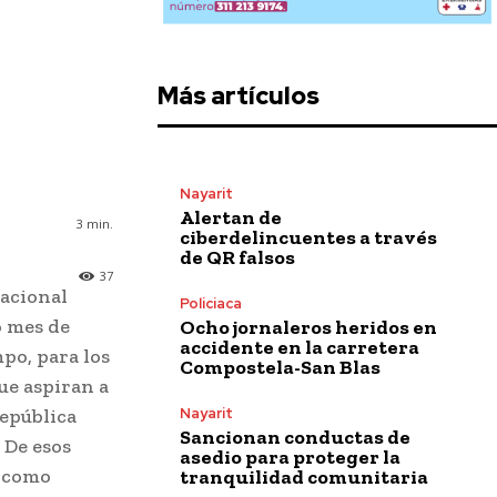
Más artículos
Nayarit
Alertan de
3
min.
ciberdelincuentes a través
de QR falsos
37
Nacional
Policiaca
o mes de
Ocho jornaleros heridos en
accidente en la carretera
mpo, para los
Compostela-San Blas
ue aspiran a
Nayarit
República
Sancionan conductas de
 De esos
asedio para proteger la
, como
tranquilidad comunitaria