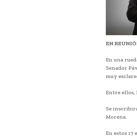
EN REUNI
En una rueda
Senador Páv
muy esclarec
Entre ellos,
Se inscribir
Morena.
En estos 17 