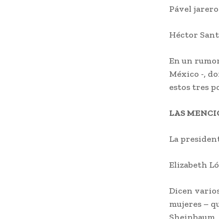
Pável jarero
Héctor Sant
En un rumor 
México -, do
estos tres p
LAS MENC
La presiden
Elizabeth Ló
Dicen varios
mujeres – qu
Sheinbaum, 