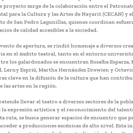
e proyecto surge de la colaboración entre el Patronat
tal para la Cultura y las Artes de Nayarit (CECAN) y e
o de San Pedro Lagunillas, quienes coordinan esfuer
cios de calidad accesibles a la sociedad.
evento de apertura, se rindió homenaje a diversos cre
ia en el ámbito teatral, tanto en el entorno universi
ntre los galardonados se encuentran Rosalba Esparza,
l, Lerny Espriú, Martha Hernández Drewien y Octav
uras clave en la difusión de la cultura que han contribu
e las artes en la región.
pretende llevar el teatro a diversos sectores de la pobl
a expresión artística y el reconocimiento del talent
a ruta, se busca generar espacios de encuentro que p
cceder a producciones escénicas de alto nivel. Esta in