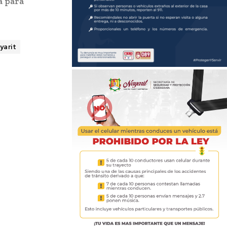
a para
yarit