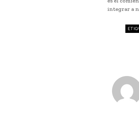
es el comien
integrar a n
ETIQ