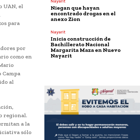
Nayarit
o UAN, el
Niegan que hayan
encontrado drogas en el
l
anexo Zion
zos para
Nayarit
Inicia construcción de
Bachillerato Nacional
adores por
Margarita Maza en Nuevo
Nayarit
tario como en
 Mario
io Campa
ido al
ación,
o regional.
ermitan a la
iciativa sólo