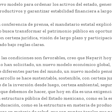
vo modelo para ordenar los activos del estado, gener
oductivos y garantizar estabilidad financiera a largo
conferencia de prensa, el mandatario estatal explicó
 busca transformar el patrimonio público en oportu
n certeza jurídica, visión de largo plazo y participac
ado bajo reglas claras.
 las condiciones son favorables, creo que Nayarit hoy
lo han solicitado, un nuevo modelo económico global,
de diferentes partes del mundo, un nuevo modelo pens
esarrollo se hace sustentable, sostenible, con certeza ju
 de la inversión desde luego, certeza ambiental, segu
o que debemos de hacer, que hoy en día es una exigencia
a estructura pública del Estado mexicano, como es la e
educación, como es la estructura en materia de produ
tura en materia de salud, que son puntos torales que 