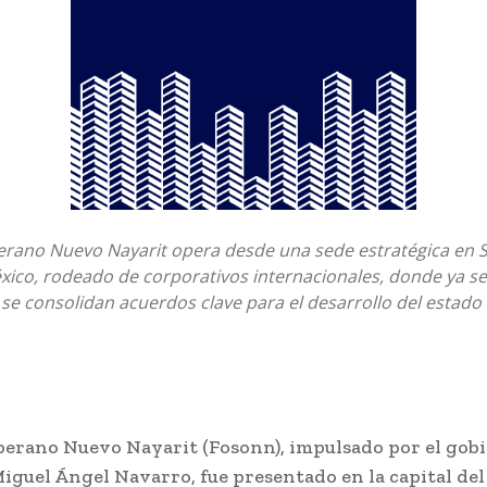
erano Nuevo Nayarit opera desde una sede estratégica en S
xico, rodeado de corporativos internacionales, donde ya s
 se consolidan acuerdos clave para el desarrollo del estado
berano Nuevo Nayarit (Fosonn), impulsado por el gob
iguel Ángel Navarro, fue presentado en la capital del