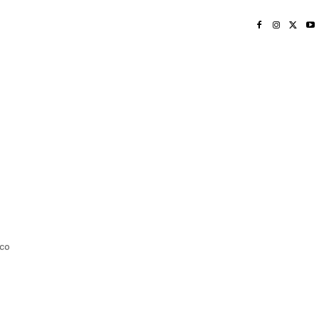
INICIO
NAYARIT
NACIONAL
POLICIACA
OPINIÓN
DEPORTES
EDICIÓN IMPRESA
SOCIALES
MERIDIANO VALLARTA
co