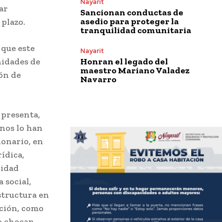
Nayarit
ar
Sancionan conductas de
asedio para proteger la
 plazo.
tranquilidad comunitaria
 que este
Nayarit
Honran el legado del
nidades de
maestro Mariano Valadez
ión de
Navarro
 presenta,
 nos lo han
ionario, en
rídica,
ridad
 social,
structura en
cción, como
no chocan