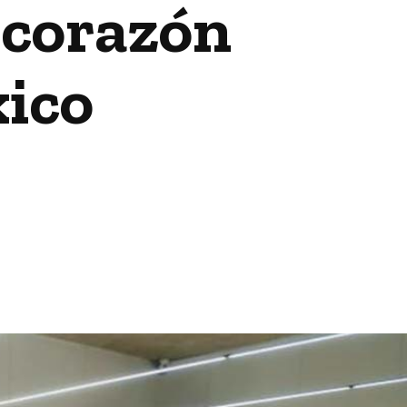
 corazón
xico