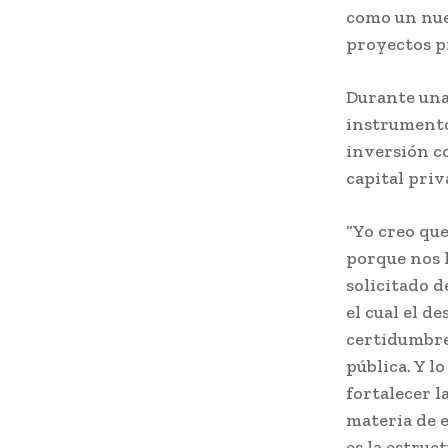
como un nue
proyectos pr
Durante una 
instrumento
inversión co
capital priv
“Yo creo que
porque nos 
solicitado 
el cual el d
certidumbre
pública. Y l
fortalecer l
materia de 
es la estruc