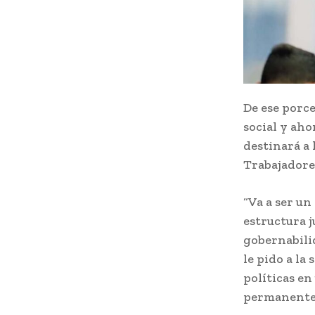
De ese porce
social y aho
destinará a 
Trabajadores
“Va a ser un
estructura j
gobernabilid
le pido a la
políticas e
permanente 