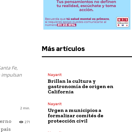
Más artículos
anta Fe,
e impulsan
Nayarit
Brillan la cultura y
gastronomía de origen en
California
Nayarit
2
min.
Urgen a municipios a
formalizar comités de
protección civil
ierno
271
 país