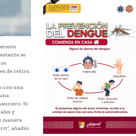
versión
restante se
los
s de retiro.
ro con una
 una
nanciero. Sí
nales y
de manera
it”, añadió.