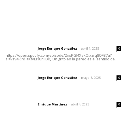
Nayarit
Letras del Director
Letras del director | Un grito en la pared
Jorge Enrique González
-
abril 1, 2025
Letras del director
0
https://open.spotify.com/episode/2nsPGl4XakQixzrq8QFB7a?
si=7zv4RlrdTtKfvEPKJrHDlQ Un grito en la pared es el sentido de...
Las vacas de Huajimic
Jorge Enrique González
-
mayo 6, 2025
Letras del director
0
El peatón y la ciudad
Enrique Martínez
-
abril 4, 2025
Letras del director
0
Lo más popular