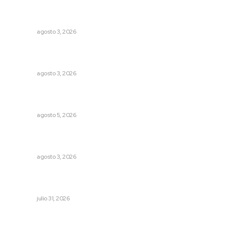
Promueven saberes ancestrales en la ruta Potrero
Tradicional
NAYARIT
agosto 3, 2026
Advierten inconsistencia en reparación del daño por
delito de corrupción de menores
NAYARIT
agosto 3, 2026
Garantizan acceso a seguridad social para productores
del campo
NAYARIT
agosto 5, 2026
Exigen adaptar fechas de veda ante riesgos climáticos
y comerciales
NAYARIT
agosto 3, 2026
Una persona y CFE mantienen disputa por probable
cobro indebido de luz
NAYARIT
julio 31, 2026