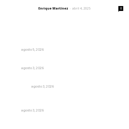
El peatón y la ciudad
Enrique Martínez
-
abril 4, 2025
Letras del director
0
Lo más popular
Instalan módulo de atención contra adicciones en plaza
principal
NAYARIT
agosto 5, 2026
Fortalecen infraestructura de salud
NAYARIT
agosto 3, 2026
Autócrata, con distancia
OTRAS VOCES
agosto 3, 2026
Fortalecen formación de profesionales de la salud en el
IMSS
NAYARIT
agosto 3, 2026
Impulsan ruta turística en San Blas; Mecatán: Tierra de
Agua, Senderos y Plátanos