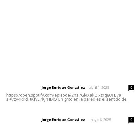
meridianoredacción@gmail.com
Tels. 3112143809 | 3112103211
Oficinas Generales: Av. Independencia #355, Tepic,
Nayarit
Letras del Director
Letras del director | Un grito en la pared
Jorge Enrique González
-
abril 1, 2025
Letras del director
0
https://open.spotify.com/episode/2nsPGl4XakQixzrq8QFB7a?
si=7zv4RlrdTtKfvEPKJrHDlQ Un grito en la pared es el sentido de...
Las vacas de Huajimic
Jorge Enrique González
-
mayo 6, 2025
Letras del director
0