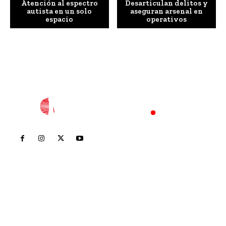
Atención al espectro
Desarticulan delitos y
autista en un solo
aseguran arsenal en
espacio
operativos
Inicio
Nayarit
Nacional
Policiaca
Opinión
Deportes
Edición Impresa
Sociales
Meridiano Vallarta
Contáctanos