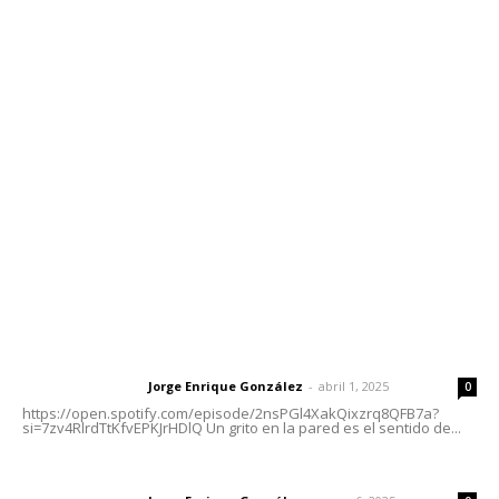
Contáctanos
meridianoredacción@gmail.com
Tels. 3112143809 | 3112103211
Oficinas Generales: Av. Independencia #355, Tepic,
Nayarit
Letras del Director
Letras del director | Un grito en la pared
Jorge Enrique González
-
abril 1, 2025
Letras del director
0
https://open.spotify.com/episode/2nsPGl4XakQixzrq8QFB7a?
si=7zv4RlrdTtKfvEPKJrHDlQ Un grito en la pared es el sentido de...
Las vacas de Huajimic