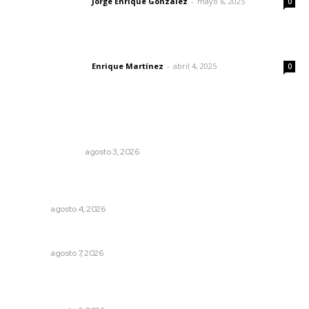
Jorge Enrique González
-
mayo 6, 2025
Letras del director
0
El peatón y la ciudad
Enrique Martínez
-
abril 4, 2025
Letras del director
0
Lo más popular
Edición impresa 03 de agosto de 2026
EDICIÓN IMPRESA
agosto 3, 2026
Reportan buen comportamiento ciudadano durante
periodo vacacional
NAYARIT
agosto 4, 2026
Capacitan para respaldar la lactancia materna
NAYARIT
agosto 7, 2026
Modernizan infraestructura para la comercialización del
maíz nayarita