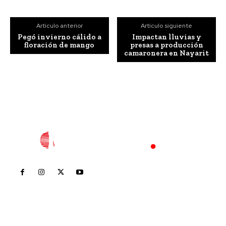
Artículo anterior
Artículo siguiente
Pegó invierno cálido a
Impactan lluvias y
floración de mango
presas a producción
camaronera en Nayarit
Inicio
Nayarit
Nacional
Policiaca
Opinión
Deportes
Edición Impresa
Sociales
Meridiano Vallarta