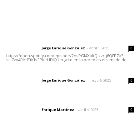
Letras del Director
Letras del director | Un grito en la pared
Jorge Enrique González
-
abril 1, 2025
Letras del director
0
https://open.spotify.com/episode/2nsPGl4XakQixzrq8QFB7a?
si=7zv4RlrdTtKfvEPKJrHDlQ Un grito en la pared es el sentido de...
Las vacas de Huajimic
Jorge Enrique González
-
mayo 6, 2025
Letras del director
0
El peatón y la ciudad
Enrique Martínez
-
abril 4, 2025
Letras del director
0
Lo más popular