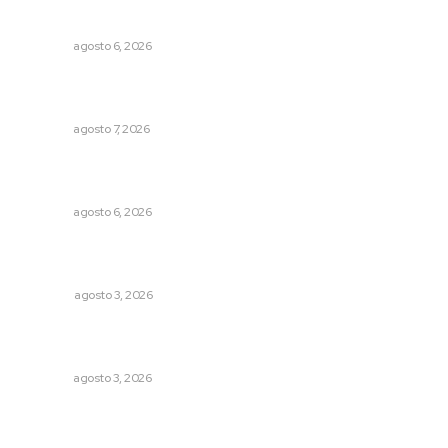
Instalarán puntos de revisión contra pilotos
alcoholizados
NAYARIT
agosto 6, 2026
Recupera la CONDUSEF 17.8 millones de pesos a favor
de usuarios financieros
NAYARIT
agosto 7, 2026
Buscan asegurar precio competitivo para el arroz
nayarita
NAYARIT
agosto 6, 2026
¿De qué sirven los foros sobre la NEM?: eufemismos y
mentiras
OPINIÓN
agosto 3, 2026
Advierten inconsistencia en reparación del daño por
delito de corrupción de menores
NAYARIT
agosto 3, 2026