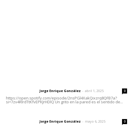
meridianoredacción@gmail.com
Tels. 3112143809 | 3112103211
Oficinas Generales: Av. Independencia #355, Tepic,
Nayarit
Letras del Director
Letras del director | Un grito en la pared
Jorge Enrique González
-
abril 1, 2025
Letras del director
0
https://open.spotify.com/episode/2nsPGl4XakQixzrq8QFB7a?
si=7zv4RlrdTtKfvEPKJrHDlQ Un grito en la pared es el sentido de...
Las vacas de Huajimic
Jorge Enrique González
-
mayo 6, 2025
Letras del director
0