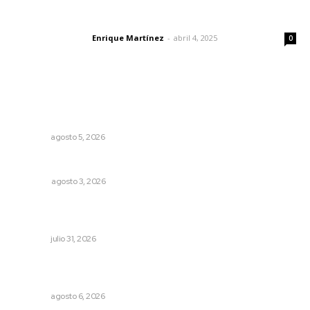
El peatón y la ciudad
Enrique Martínez
-
abril 4, 2025
Letras del director
0
Lo más popular
Reafirma DIF Nayarit atención directa a comunidades
vulnerables
NAYARIT
agosto 5, 2026
Galope
OPINIÓN
agosto 3, 2026
Una persona y CFE mantienen disputa por probable
cobro indebido de luz
NAYARIT
julio 31, 2026
Rehabilitan edificio de Rectoría con recursos del
impuesto especial
NAYARIT
agosto 6, 2026