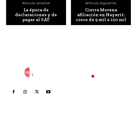
Artículo anterior
Artículo siguiente
La época de
Cierra Morena
declaraciones y de
afiliación en Nayarit:
pagar al SAT
crece de 9 mil a 120 mil
Inicio
Nayarit
Nacional
Policiaca
Opinión
Deportes
Edición Impresa
Sociales
Meridiano Vallarta
Contáctanos