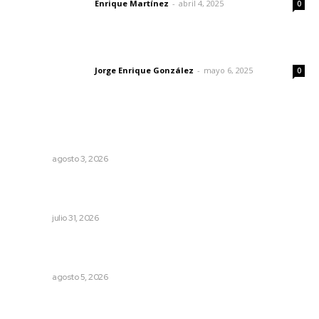
Enrique Martínez
-
abril 4, 2025
Letras del director
0
Las vacas de Huajimic
Jorge Enrique González
-
mayo 6, 2025
Letras del director
0
Lo más popular
Entregan nuevo domo escolar en San Juan de Abajo
NAYARIT
agosto 3, 2026
Brinda el DIF asistencia alimentaria en las Olimpiadas de
Oro 2026
NAYARIT
julio 31, 2026
Sancionan conductas de asedio para proteger la
tranquilidad comunitaria
NAYARIT
agosto 5, 2026
¿Son los anexos males necesarios?