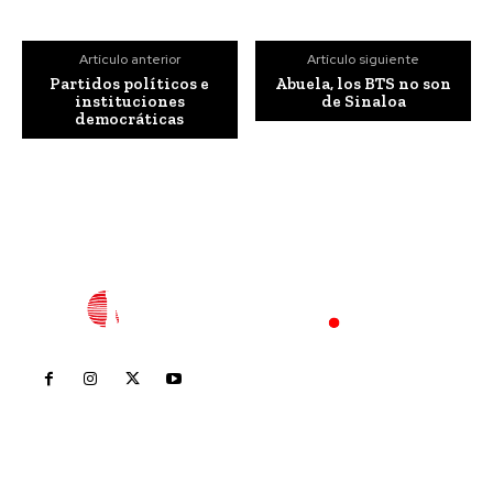
Artículo anterior
Artículo siguiente
Partidos políticos e
Abuela, los BTS no son
instituciones
de Sinaloa
democráticas
Inicio
Nayarit
Nacional
Policiaca
Opinión
Deportes
Edición Impresa
Sociales
Meridiano Vallarta