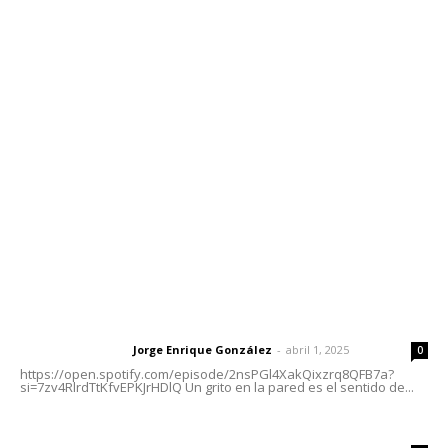
Contáctanos
meridianoredacción@gmail.com
Tels. 3112143809 | 3112103211
Oficinas Generales: Av. Independencia #355, Tepic,
Nayarit
Letras del Director
Letras del director | Un grito en la pared
Jorge Enrique González
-
abril 1, 2025
Letras del director
0
https://open.spotify.com/episode/2nsPGl4XakQixzrq8QFB7a?
si=7zv4RlrdTtKfvEPKJrHDlQ Un grito en la pared es el sentido de...
El peatón y la ciudad