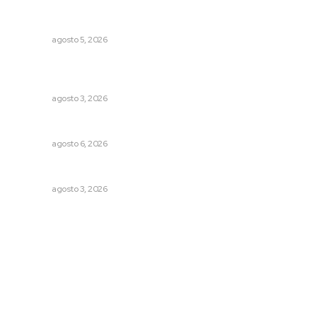
Recuperan milenario sello ritual de la cultura Aztatlán en
Nayarit
NAYARIT
agosto 5, 2026
Refuerzan blindaje estatal ante conflictos en regiones
vecinas
NAYARIT
agosto 3, 2026
Premian a niños con recorrido cultural en San Blas
NAYARIT
agosto 6, 2026
Busca CECAN a los mejores cortometrajes nayaritas
NAYARIT
agosto 3, 2026
Archivo mensual
agosto 2026
julio 2026