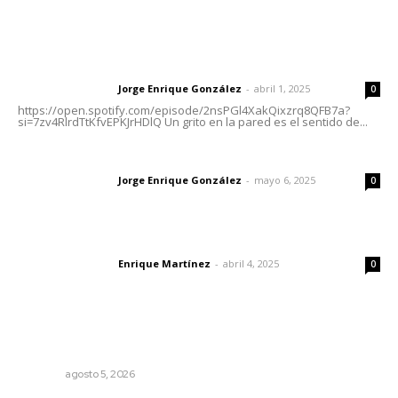
Letras del Director
Letras del director | Un grito en la pared
Jorge Enrique González
-
abril 1, 2025
Letras del director
0
https://open.spotify.com/episode/2nsPGl4XakQixzrq8QFB7a?
si=7zv4RlrdTtKfvEPKJrHDlQ Un grito en la pared es el sentido de...
Las vacas de Huajimic
Jorge Enrique González
-
mayo 6, 2025
Letras del director
0
El peatón y la ciudad
Enrique Martínez
-
abril 4, 2025
Letras del director
0
Lo más popular
Buscan sanar suelos cansados en el norte de Nayarit
NAYARIT
agosto 5, 2026