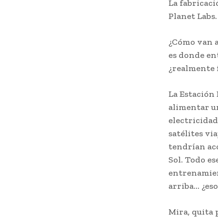
La fabricaci
Planet Labs.
¿Cómo van a 
es donde ent
¿realmente 
La Estación
alimentar un
electricidad
satélites vi
tendrían acc
Sol. Todo e
entrenamient
arriba… ¿eso
Mira, quita 