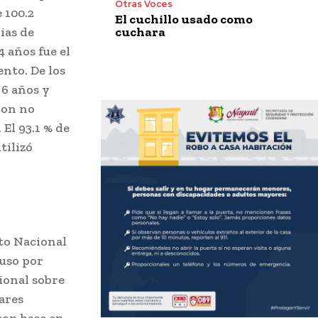
Otras Voces
 100.2
El cuchillo usado como
cuchara
ias de
4 años fue el
ento. De los
 6 años y
ron no
 El 93.1 % de
tilizó
uto Nacional
 uso por
ional sobre
ares