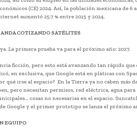
024; así como su empleo en las unidades económicas, 
conómicos (CE) 2024. Así, la población mexicana de 6 
internet aumentó 25.7 % entre 2015 y 2024.
 ANDA COTIZANDO SATÉLITES
 ya. La primera prueba va para el próximo año: 2027.
ncia ficción, pero esto está avanzando tan rápido que 
icó, en exclusiva, que Google está en pláticas con Spa
or qué irse al espacio? En la Tierra ya no caben más d
ben, pero necesitan permisos, red eléctrica, agua para 
nicipales… cosas no necesarias en el espacio. Suncatc
de Google y el primer prototipo se lanza el próximo a
N EQUIPO