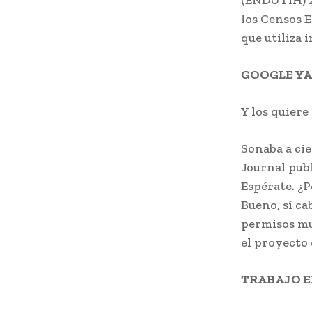
(ENDUTIH) 2
los Censos E
que utiliza 
GOOGLE YA
Y los quiere
Sonaba a cie
Journal publ
Espérate. ¿P
Bueno, sí ca
permisos mu
el proyecto 
TRABAJO E