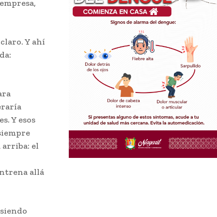
 empresa,
claro. Y ahí
da:
ara
eraría
es. Y esos
 siempre
arriba: el
ntrena allá
 siendo