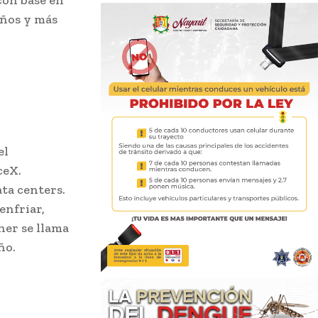
con base en
años y más
el
ceX.
ata centers.
enfriar,
her se llama
ño.