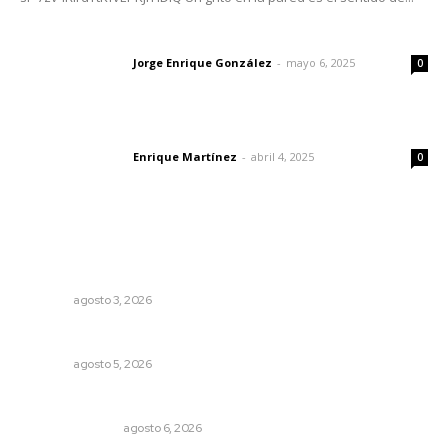
Las vacas de Huajimic
Jorge Enrique González
-
mayo 6, 2025
Letras del director
0
El peatón y la ciudad
Enrique Martínez
-
abril 4, 2025
Letras del director
0
Lo más popular
Prevención del feminicidio: la urgencia de la denuncia
temprana
NAYARIT
agosto 3, 2026
Alertan de ciberdelincuentes a través de QR falsos
NAYARIT
agosto 5, 2026
Edición impresa 06 de agosto de 2026
EDICIÓN IMPRESA
agosto 6, 2026