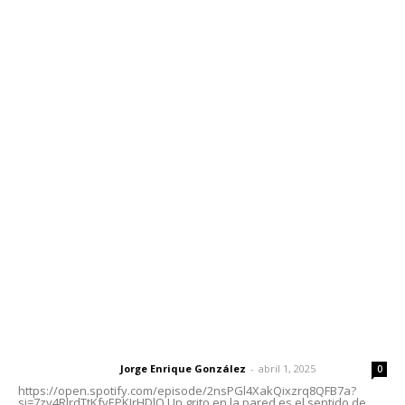
Edición Impresa
Sociales
Meridiano Vallarta
Contáctanos
meridianoredacción@gmail.com
Tels. 3112143809 | 3112103211
Oficinas Generales: Av. Independencia #355, Tepic,
Nayarit
Letras del Director
Letras del director | Un grito en la pared
Jorge Enrique González
-
abril 1, 2025
Letras del director
0
https://open.spotify.com/episode/2nsPGl4XakQixzrq8QFB7a?
si=7zv4RlrdTtKfvEPKJrHDlQ Un grito en la pared es el sentido de...