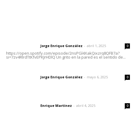
Letras del Director
Letras del director | Un grito en la pared
Jorge Enrique González
-
abril 1, 2025
Letras del director
0
https://open.spotify.com/episode/2nsPGl4XakQixzrq8QFB7a?
si=7zv4RlrdTtKfvEPKJrHDlQ Un grito en la pared es el sentido de...
Las vacas de Huajimic
Jorge Enrique González
-
mayo 6, 2025
Letras del director
0
El peatón y la ciudad
Enrique Martínez
-
abril 4, 2025
Letras del director
0
Lo más popular
Lanzan recomendaciones para reforzar la seguridad en