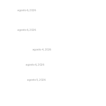
comercios de Nayarit
NAYARIT
agosto 6, 2026
Promueven descuentos en recargos y facilidades para
contratos de agua
NAYARIT
agosto 6, 2026
Pensiones absorben un tercio de lo que gasta el
gobierno
MONITOR POLÍTICO
agosto 4, 2026
Eufemismos
OTRAS VOCES
agosto 6, 2026
La Inteligencia Artificial enfrenta a dos grupos humanos
LA SERPENTINA
agosto 5, 2026
Archivo mensual