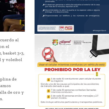
acuerdo al
on el
, basket 3×3,
l y voleibol
iplina de
 Ramos
lla de oro y
s.