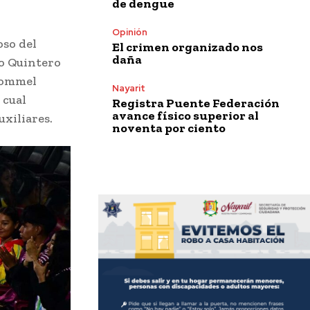
de dengue
Opinión
oso del
El crimen organizado nos
daña
ro Quintero
 Rommel
Nayarit
 cual
Registra Puente Federación
avance físico superior al
uxiliares.
noventa por ciento