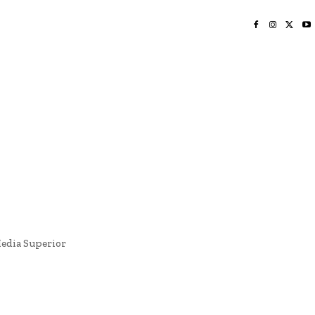
INICIO
NAYARIT
NACIONAL
POLICIACA
OPINIÓN
DEPORTES
EDICIÓN IMPRESA
SOCIALES
MERIDIANO VALLARTA
Media Superior