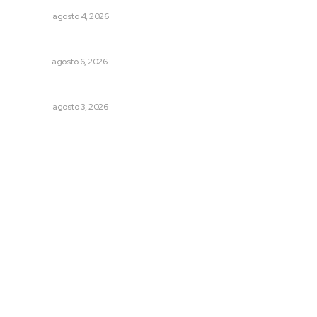
OPINIÓN
agosto 4, 2026
Alertan sobre riesgos de acoso en redes sociales
NAYARIT
agosto 6, 2026
Las razones y los días por definir
OPINIÓN
agosto 3, 2026
Archivo mensual
agosto 2026
julio 2026
junio 2026
mayo 2026
abril 2026
marzo 2026