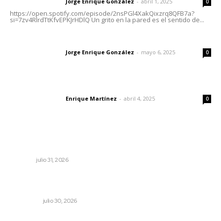
Jorge Enrique González
-
abril 1, 2025
Letras del director
0
https://open.spotify.com/episode/2nsPGl4XakQixzrq8QFB7a?
si=7zv4RlrdTtKfvEPKJrHDlQ Un grito en la pared es el sentido de...
Las vacas de Huajimic
Jorge Enrique González
-
mayo 6, 2025
Letras del director
0
El peatón y la ciudad
Enrique Martínez
-
abril 4, 2025
Letras del director
0
Lo más popular
Perciben certidumbre en Mercado Juan Escutia
NAYARIT
julio 31, 2026
Aprehenden al presunto autor intelectual del ataque a
Carlos Manzo
NACIONAL
julio 30, 2026
El crimen organizado nos daña