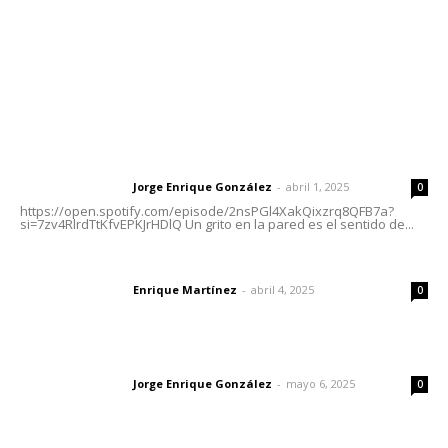
Oficinas Generales: Av. Independencia #355, Tepic,
Nayarit
Letras del Director
Letras del director | Un grito en la pared
Jorge Enrique González
-
abril 1, 2025
Letras del director
0
https://open.spotify.com/episode/2nsPGl4XakQixzrq8QFB7a?
si=7zv4RlrdTtKfvEPKJrHDlQ Un grito en la pared es el sentido de...
El peatón y la ciudad
Enrique Martínez
-
abril 4, 2025
Letras del director
0
Las vacas de Huajimic
Jorge Enrique González
-
mayo 6, 2025
Letras del director
0
Lo más popular