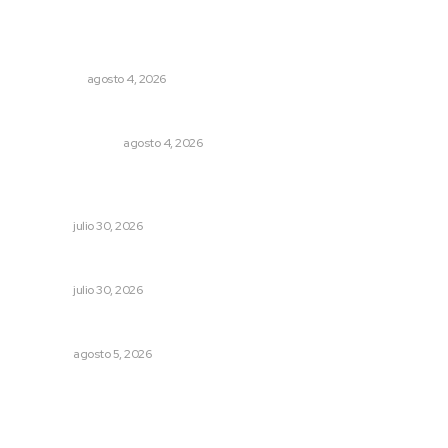
Leyendas del Futbol mexicano integran serie de billetes
conmemorativos presentados por Lotería Nacional
NACIONAL
agosto 4, 2026
Edición impresa 04 de agosto de 2026
EDICIÓN IMPRESA
agosto 4, 2026
Galardonan a dos trabajadoras del sistema
penitenciario
NAYARIT
julio 30, 2026
IMSS Nayarit concreta doble procuración multiorgánica
NAYARIT
julio 30, 2026
Buscan sanar suelos cansados en el norte de Nayarit
NAYARIT
agosto 5, 2026
Archivo mensual