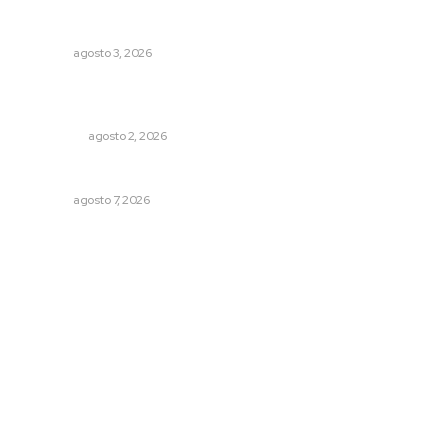
Fortalecen formación de profesionales de la salud en el
IMSS
NAYARIT
agosto 3, 2026
Madrugada de terror en Tepic: borrachas provocan
aparatoso accidente y huye
POLICIACA
agosto 2, 2026
Concluye registro de fichas para la UT
NAYARIT
agosto 7, 2026
Archivo mensual
agosto 2026
julio 2026
junio 2026
mayo 2026