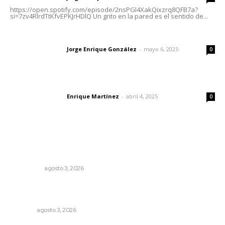
https://open.spotify.com/episode/2nsPGl4XakQixzrq8QFB7a?
si=7zv4RlrdTtKfvEPKJrHDlQ Un grito en la pared es el sentido de...
Las vacas de Huajimic
Jorge Enrique González
-
mayo 6, 2025
Letras del director
0
El peatón y la ciudad
Enrique Martínez
-
abril 4, 2025
Letras del director
0
Lo más popular
Ocho jornaleros heridos en accidente en la carretera
Compostela-San Blas
POLICIACA
agosto 3, 2026
Fortalecen atención social con nuevas sedes para la
niñez nayarita
NAYARIT
agosto 3, 2026