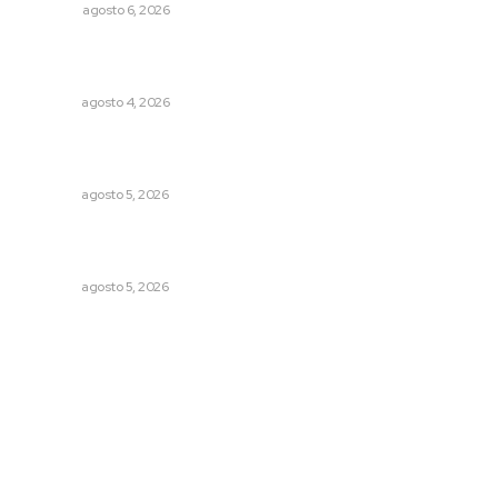
OPINIÓN
agosto 6, 2026
Urgen a municipios a formalizar comités de protección
civil
NAYARIT
agosto 4, 2026
Sancionan conductas de asedio para proteger la
tranquilidad comunitaria
NAYARIT
agosto 5, 2026
Triunfa Victorina Morales con el lenguaje milenario de
sus hilos
NAYARIT
agosto 5, 2026
Archivo mensual
agosto 2026
julio 2026