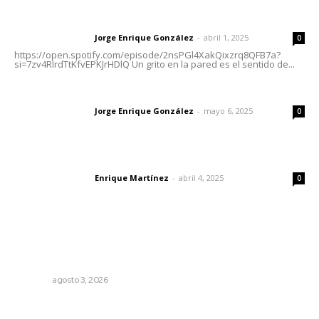
Letras del director | Un grito en la pared
Jorge Enrique González
-
abril 1, 2025
Letras del director
0
https://open.spotify.com/episode/2nsPGl4XakQixzrq8QFB7a?
si=7zv4RlrdTtKfvEPKJrHDlQ Un grito en la pared es el sentido de...
Las vacas de Huajimic
Jorge Enrique González
-
mayo 6, 2025
Letras del director
0
El peatón y la ciudad
Enrique Martínez
-
abril 4, 2025
Letras del director
0
Lo más popular
Exigen adaptar fechas de veda ante riesgos climáticos
y comerciales
NAYARIT
agosto 3, 2026
El ’68 y evolución de la democracia