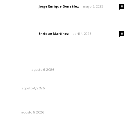
Jorge Enrique González
-
mayo 6, 2025
Letras del director
0
El peatón y la ciudad
Enrique Martínez
-
abril 4, 2025
Letras del director
0
Lo más popular
El cuchillo usado como cuchara
OTRAS VOCES
agosto 6, 2026
El crimen organizado nos daña
OPINIÓN
agosto 4, 2026
Instalarán puntos de revisión contra pilotos
alcoholizados
NAYARIT
agosto 6, 2026
Advierten inconsistencia en reparación del daño por
delito de corrupción de menores