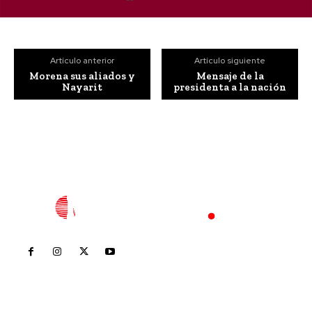
Artículo anterior
Artículo siguiente
Morena sus aliados y
Mensaje de la
Nayarit
presidenta a la nación
Inicio
Nayarit
Nacional
Policiaca
Opinión
Deportes
Edición Impresa
Sociales
Meridiano Vallarta