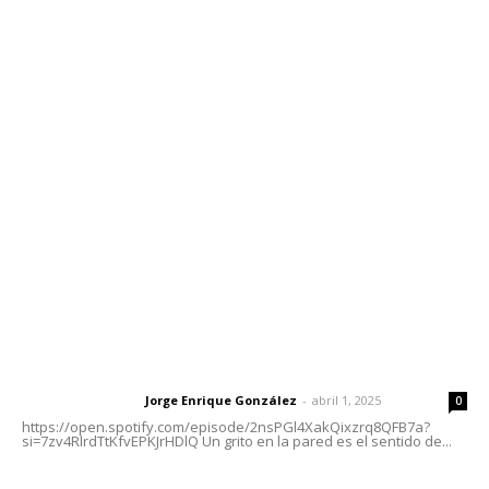
Contáctanos
meridianoredacción@gmail.com
Tels. 3112143809 | 3112103211
Oficinas Generales: Av. Independencia #355, Tepic,
Nayarit
Letras del Director
Letras del director | Un grito en la pared
Jorge Enrique González
-
abril 1, 2025
Letras del director
0
https://open.spotify.com/episode/2nsPGl4XakQixzrq8QFB7a?
si=7zv4RlrdTtKfvEPKJrHDlQ Un grito en la pared es el sentido de...
Las vacas de Huajimic