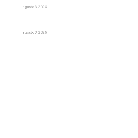
NAYARIT
agosto 3, 2026
Refuerzan blindaje estatal ante conflictos en regiones
vecinas
NAYARIT
agosto 3, 2026
Archivo mensual
agosto 2026
julio 2026
junio 2026
mayo 2026
abril 2026
marzo 2026