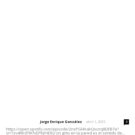
Edición Impresa
Sociales
Meridiano Vallarta
Contáctanos
meridianoredacción@gmail.com
Tels. 3112143809 | 3112103211
Oficinas Generales: Av. Independencia #355, Tepic,
Nayarit
Letras del Director
Letras del director | Un grito en la pared
Jorge Enrique González
-
abril 1, 2025
Letras del director
0
https://open.spotify.com/episode/2nsPGl4XakQixzrq8QFB7a?
si=7zv4RlrdTtKfvEPKJrHDlQ Un grito en la pared es el sentido de...