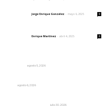
Las vacas de Huajimic
Jorge Enrique González
-
mayo 6, 2025
Letras del director
0
El peatón y la ciudad
Enrique Martínez
-
abril 4, 2025
Letras del director
0
Lo más popular
La Inteligencia Artificial enfrenta a dos grupos humanos
LA SERPENTINA
agosto 5, 2026
Instalarán puntos de revisión contra pilotos
alcoholizados
NAYARIT
agosto 6, 2026
Antes de que Maná hiciera historia, José José ya le
había cantado a San Blas
LA HISTORIA TAMBIÉN ES NOTICIA
julio 30, 2026