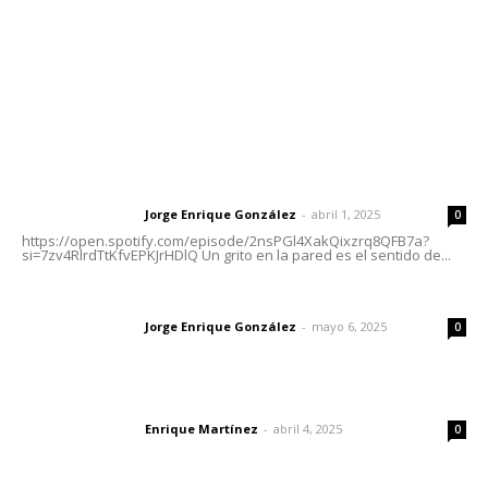
Oficinas Generales: Av. Independencia #355, Tepic,
Nayarit
Letras del Director
Letras del director | Un grito en la pared
Jorge Enrique González
-
abril 1, 2025
Letras del director
0
https://open.spotify.com/episode/2nsPGl4XakQixzrq8QFB7a?
si=7zv4RlrdTtKfvEPKJrHDlQ Un grito en la pared es el sentido de...
Las vacas de Huajimic
Jorge Enrique González
-
mayo 6, 2025
Letras del director
0
El peatón y la ciudad
Enrique Martínez
-
abril 4, 2025
Letras del director
0