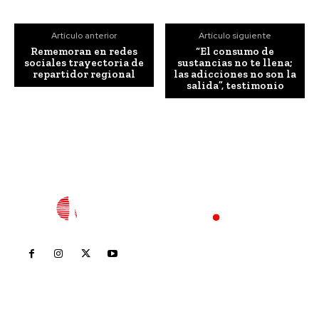
Artículo anterior
Artículo siguiente
Rememoran en redes
“El consumo de
sociales trayectoria de
sustancias no te llena;
repartidor regional
las adicciones no son la
salida”, testimonio
Inicio
Nayarit
Nacional
Policiaca
Opinión
Deportes
Edición Impresa
Sociales
Meridiano Vallarta