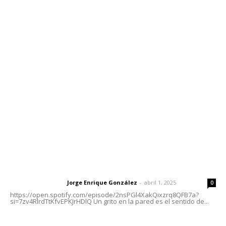
Contáctanos
meridianoredacción@gmail.com
Tels. 3112143809 | 3112103211
Oficinas Generales: Av. Independencia #355, Tepic,
Nayarit
Letras del Director
Letras del director | Un grito en la pared
Jorge Enrique González
-
abril 1, 2025
Letras del director
0
https://open.spotify.com/episode/2nsPGl4XakQixzrq8QFB7a?
si=7zv4RlrdTtKfvEPKJrHDlQ Un grito en la pared es el sentido de...
Las vacas de Huajimic