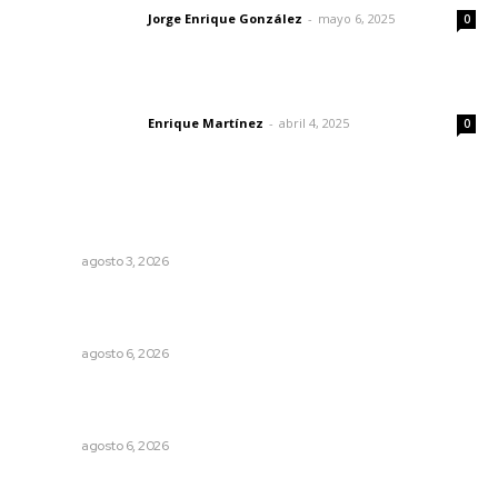
Jorge Enrique González
-
mayo 6, 2025
Letras del director
0
El peatón y la ciudad
Enrique Martínez
-
abril 4, 2025
Letras del director
0
Lo más popular
Entregan nuevo domo escolar en San Juan de Abajo
NAYARIT
agosto 3, 2026
Promueven descuentos en recargos y facilidades para
contratos de agua
NAYARIT
agosto 6, 2026
Podrán artistas obtener título por experiencia
profesional sobresaliente
NAYARIT
agosto 6, 2026
Prohibirán celulares en escuelas de Nayarit