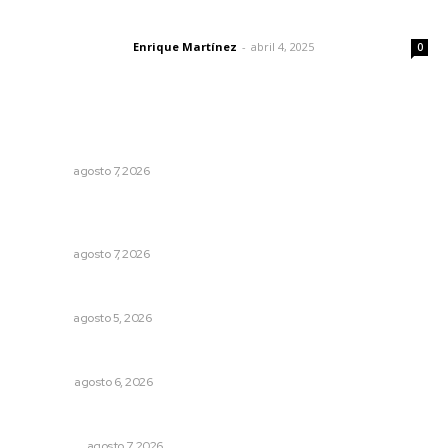
El peatón y la ciudad
Enrique Martínez
-
abril 4, 2025
Letras del director
0
Lo más popular
Concluye registro de fichas para la UT
NAYARIT
agosto 7, 2026
Inauguran espacio de lectura y bebeteca en centro
femenil
NAYARIT
agosto 7, 2026
Buscan sanar suelos cansados en el norte de Nayarit
NAYARIT
agosto 5, 2026
Agosto, la hora de definirse
OPINIÓN
agosto 6, 2026
Detienen al exgobernador de Guerrero, Ángel Aguirre
NACIONAL
agosto 7, 2026