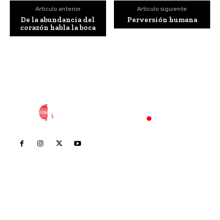
Artículo anterior
Artículo siguiente
De la abundancia del
Perversión humana
corazón habla la boca
Inicio
Nayarit
Nacional
Policiaca
Opinión
Deportes
Edición Impresa
Sociales
Meridiano Vallarta
Contáctanos