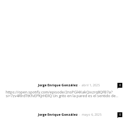
meridianoredacción@gmail.com
Tels. 3112143809 | 3112103211
Oficinas Generales: Av. Independencia #355, Tepic,
Nayarit
Letras del Director
Letras del director | Un grito en la pared
Jorge Enrique González
-
abril 1, 2025
Letras del director
0
https://open.spotify.com/episode/2nsPGl4XakQixzrq8QFB7a?
si=7zv4RlrdTtKfvEPKJrHDlQ Un grito en la pared es el sentido de...
Las vacas de Huajimic
Jorge Enrique González
-
mayo 6, 2025
Letras del director
0