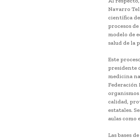
Al respecto,
Navarro Tell
científica d
procesos de
modelo de e
salud de la 
Este proces
presidente d
medicina na
Federación 
organismos 
calidad, pro
estatales. S
aulas como e
Las bases de