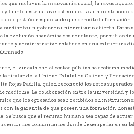
es que incluyen la innovación social, la investigació
a y la infraestructura sostenible. La administración d
do una gestión responsable que permite la formación 
a mediante un gobierno universitario abierto. Estas 
e la evolución académica sea constante, permitiendo 
cente y administrativo colabore en una estructura di
 alumnado.
te, el vínculo con el sector público se reafirmó medi
 la titular de la Unidad Estatal de Calidad y Educació
ta Rojas Padilla, quien reconoció los retos superados 
e medicina. La colaboración entre la universidad y lo
mite que los egresados sean recibidos en institucione
as con la garantía de que poseen una formación hones
e. Se busca que el recurso humano sea capaz de actuar
los entornos comunitarios donde desempeñarán su la