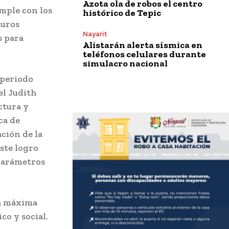
Azota ola de robos el centro
mple con los
histórico de Tepic
turos
Nayarit
s para
Alistarán alerta sísmica en
teléfonos celulares durante
simulacro nacional
 periodo
el Judith
ctura y
ca de
ción de la
ste logro
 parámetros
la máxima
co y social.