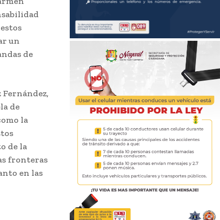
Carmen
nsabilidad
 estos
ar un
andas de
z Fernández,
la de
como la
stos
o de la
as fronteras
anto en las