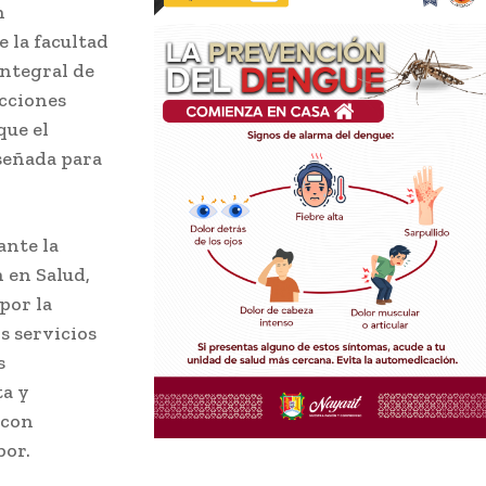
n
e la facultad
integral de
acciones
que el
señada para
ante la
n en Salud,
por la
s servicios
s
ta y
 con
bor.