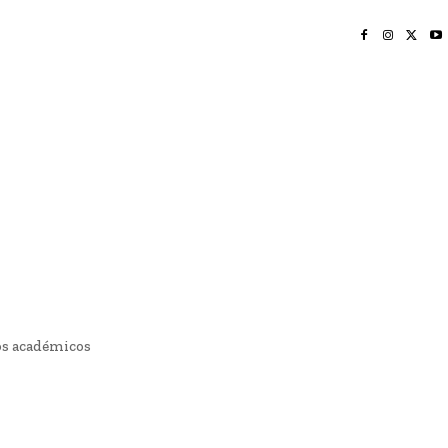
INICIO
NAYARIT
NACIONAL
POLICIACA
OPINIÓN
DEPORTES
EDICIÓN IMPRESA
SOCIALES
MERIDIANO VALLARTA
os académicos