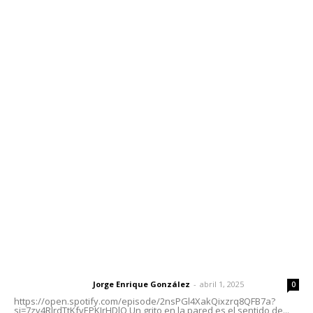
Edición Impresa
Sociales
Meridiano Vallarta
Contáctanos
meridianoredacción@gmail.com
Tels. 3112143809 | 3112103211
Oficinas Generales: Av. Independencia #355, Tepic,
Nayarit
Letras del Director
Letras del director | Un grito en la pared
Jorge Enrique González
-
abril 1, 2025
Letras del director
0
https://open.spotify.com/episode/2nsPGl4XakQixzrq8QFB7a?
si=7zv4RlrdTtKfvEPKJrHDlQ Un grito en la pared es el sentido de...