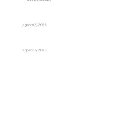
Reafirma DIF Nayarit atención directa a comunidades
vulnerables
NAYARIT
agosto 5, 2026
Culpa Jalisco a Nayarit por falla del transporte
integrado
NAYARIT
agosto 6, 2026
Archivo mensual
agosto 2026
julio 2026
junio 2026
mayo 2026
abril 2026