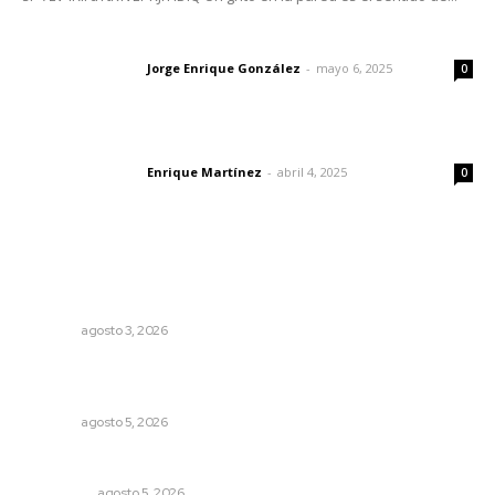
Las vacas de Huajimic
Jorge Enrique González
-
mayo 6, 2025
Letras del director
0
El peatón y la ciudad
Enrique Martínez
-
abril 4, 2025
Letras del director
0
Lo más popular
Exigen adaptar fechas de veda ante riesgos climáticos
y comerciales
NAYARIT
agosto 3, 2026
Garantizan acceso a seguridad social para productores
del campo
NAYARIT
agosto 5, 2026
Árboles aplastan casas y camioneta en Tepic
POLICIACA
agosto 5, 2026