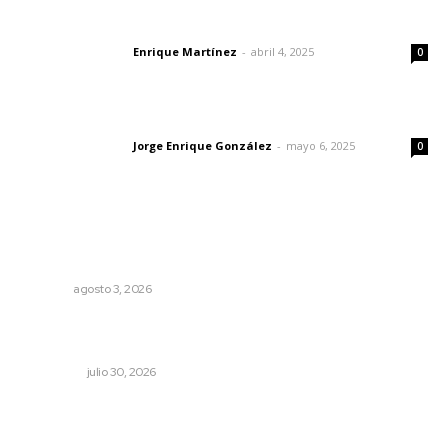
El peatón y la ciudad
Enrique Martínez
-
abril 4, 2025
Letras del director
0
Las vacas de Huajimic
Jorge Enrique González
-
mayo 6, 2025
Letras del director
0
Lo más popular
Prevención del feminicidio: la urgencia de la denuncia
temprana
NAYARIT
agosto 3, 2026
Aprehenden al presunto autor intelectual del ataque a
Carlos Manzo
NACIONAL
julio 30, 2026
Promueven igualdad de derechos para personas con
discapacidad