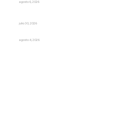
NAYARIT
agosto 6, 2026
Peligran concesiones de agua para uso agrícola; en
riesgo los cultivos nayaritas
NAYARIT
julio 30, 2026
Llueve menos durante inicio de temporal
NAYARIT
agosto 4, 2026
Archivo mensual
agosto 2026
julio 2026
junio 2026
mayo 2026
abril 2026
marzo 2026