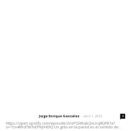
Edición Impresa
Sociales
Meridiano Vallarta
Contáctanos
meridianoredacción@gmail.com
Tels. 3112143809 | 3112103211
Oficinas Generales: Av. Independencia #355, Tepic,
Nayarit
Letras del Director
Letras del director | Un grito en la pared
Jorge Enrique González
-
abril 1, 2025
Letras del director
0
https://open.spotify.com/episode/2nsPGl4XakQixzrq8QFB7a?
si=7zv4RlrdTtKfvEPKJrHDlQ Un grito en la pared es el sentido de...