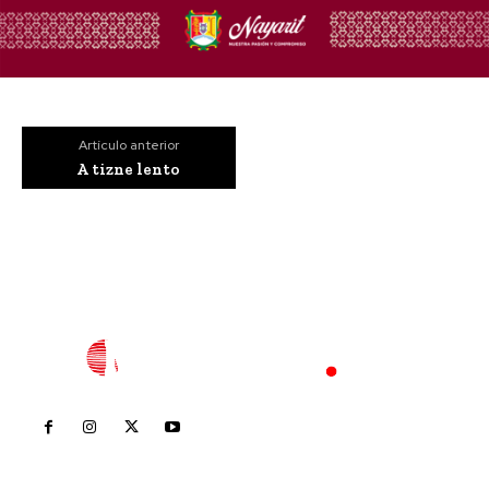
Artículo anterior
A tizne lento
Inicio
Nayarit
Nacional
Policiaca
Opinión
Deportes