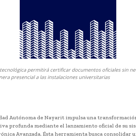
ecnológica permitirá certificar documentos oficiales sin n
era presencial a las instalaciones universitarias
dad Autónoma de Nayarit impulsa una transformació
iva profunda mediante el lanzamiento oficial de su si
rónica Avanzada. Ésta herramienta busca consolidar 