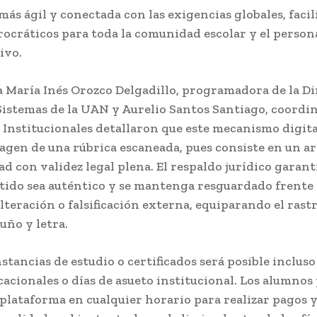
más ágil y conectada con las exigencias globales, facil
rocráticos para toda la comunidad escolar y el person
ivo.
a María Inés Orozco Delgadillo, programadora de la D
Sistemas de la UAN y Aurelio Santos Santiago, coordi
 Institucionales detallaron que este mecanismo digita
magen de una rúbrica escaneada, pues consiste en un a
ad con validez legal plena. El respaldo jurídico garant
tido sea auténtico y se mantenga resguardado frente 
lteración o falsificación externa, equiparando el rastr
puño y letra.
tancias de estudio o certificados será posible incluso
acionales o días de asueto institucional. Los alumno
 plataforma en cualquier horario para realizar pagos y