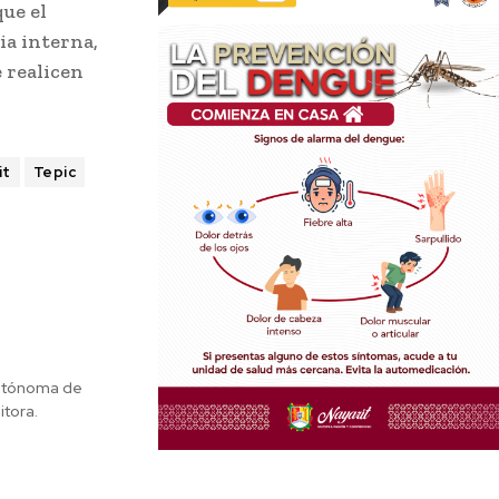
que el
ia interna,
e realicen
it
Tepic
Autónoma de
itora.