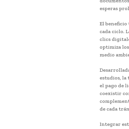
documentos v
esperas pro
El beneficio
cada ciclo. 
clics digita
optimiza los
medio ambie
Desarrollad
estudios, la
el pago de l
coexistir co
complementá
de cada trám
Integrar es