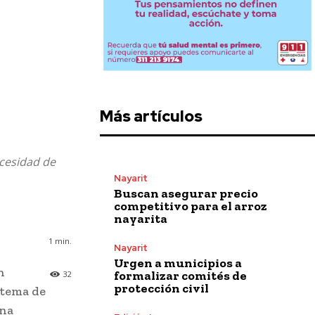
Más artículos
ecesidad de
Nayarit
Buscan asegurar precio
competitivo para el arroz
nayarita
1
min.
Nayarit
Urgen a municipios a
n
formalizar comités de
32
protección civil
stema de
una