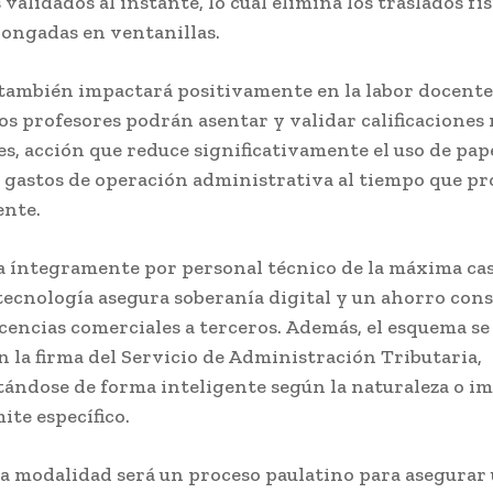
alidados al instante, lo cual elimina los traslados fís
longadas en ventanillas.
 también impactará positivamente en la labor docente 
Los profesores podrán asentar y validar calificacione
les, acción que reduce significativamente el uso de pap
 gastos de operación administrativa al tiempo que pr
nte.
a íntegramente por personal técnico de la máxima ca
 tecnología asegura soberanía digital y un ahorro con
icencias comerciales a terceros. Además, el esquema se
n la firma del Servicio de Administración Tributaria,
ndose de forma inteligente según la naturaleza o i
ite específico.
ta modalidad será un proceso paulatino para asegurar 