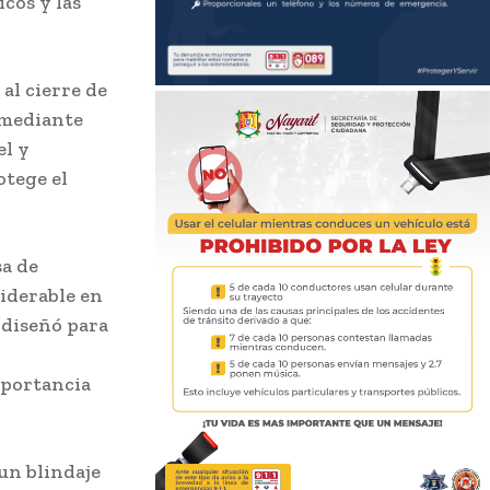
icos y las
al cierre de
s mediante
el y
otege el
sa de
siderable en
 diseñó para
mportancia
un blindaje