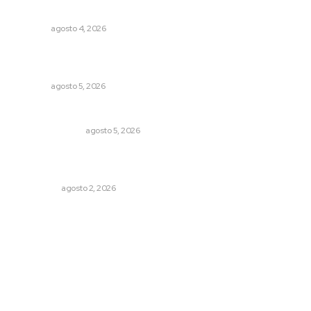
temporal
NAYARIT
agosto 4, 2026
Sancionan conductas de asedio para proteger la
tranquilidad comunitaria
NAYARIT
agosto 5, 2026
Edición impresa 05 de agosto de 2026
EDICIÓN IMPRESA
agosto 5, 2026
Madrugada de terror en Tepic: borrachas provocan
aparatoso accidente y huye
POLICIACA
agosto 2, 2026
Archivo mensual
agosto 2026
julio 2026