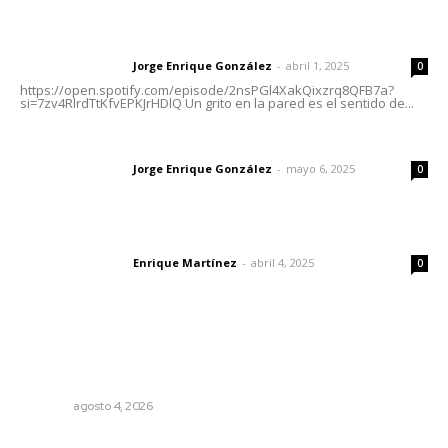
Letras del director | Un grito en la pared
Jorge Enrique González
-
abril 1, 2025
Letras del director
0
https://open.spotify.com/episode/2nsPGl4XakQixzrq8QFB7a?
si=7zv4RlrdTtKfvEPKJrHDlQ Un grito en la pared es el sentido de...
Las vacas de Huajimic
Jorge Enrique González
-
mayo 6, 2025
Letras del director
0
El peatón y la ciudad
Enrique Martínez
-
abril 4, 2025
Letras del director
0
Lo más popular
Aclara Marakame tarifas y programas de apoyo para
rehabilitación
NAYARIT
agosto 4, 2026
Intensifican sustitución de rejillas y desazolve por