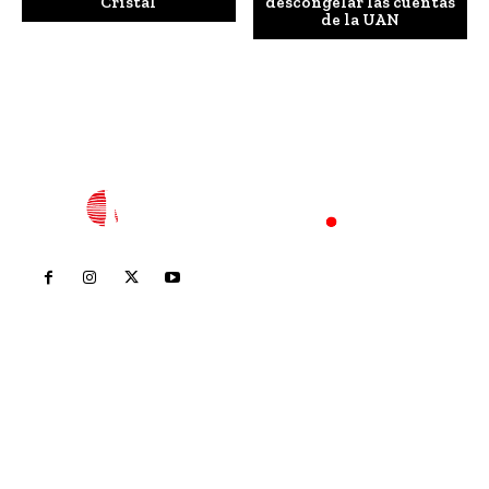
Cristal
descongelar las cuentas
de la UAN
Inicio
Nayarit
Nacional
Policiaca
Opinión
Deportes
Edición Impresa
Sociales
Meridiano Vallarta
Contáctanos
meridianoredacción@gmail.com