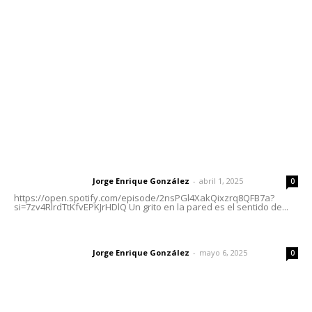
Tels. 3112143809 | 3112103211
Oficinas Generales: Av. Independencia #355, Tepic,
Nayarit
Letras del Director
Letras del director | Un grito en la pared
Jorge Enrique González
-
abril 1, 2025
Letras del director
0
https://open.spotify.com/episode/2nsPGl4XakQixzrq8QFB7a?
si=7zv4RlrdTtKfvEPKJrHDlQ Un grito en la pared es el sentido de...
Las vacas de Huajimic
Jorge Enrique González
-
mayo 6, 2025
Letras del director
0
El peatón y la ciudad