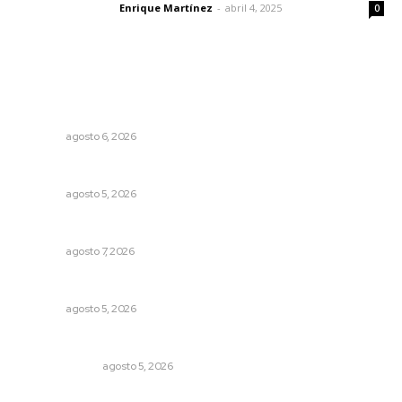
Enrique Martínez
-
abril 4, 2025
Letras del director
0
Lo más popular
Inician acciones de prevención ante presencia de
cocodrilos
NAYARIT
agosto 6, 2026
Sancionarán cobro obligatorio de propinas
NAYARIT
agosto 5, 2026
Preparan cooperativistas zafra camaronera
NAYARIT
agosto 7, 2026
Prohibirán celulares en escuelas de Nayarit
NAYARIT
agosto 5, 2026
La Inteligencia Artificial enfrenta a dos grupos humanos
LA SERPENTINA
agosto 5, 2026