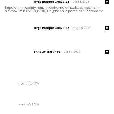
Jorge Enrique González
-
abril 1, 2025
Letras del director
0
https://open.spotify.com/episode/2nsPGl4XakQixzrq8QFB7a?
si=7zv4RlrdTtKfvEPKJrHDlQ Un grito en la pared es el sentido de...
Las vacas de Huajimic
Jorge Enrique González
-
mayo 6, 2025
Letras del director
0
El peatón y la ciudad
Enrique Martínez
-
abril 4, 2025
Letras del director
0
Lo más popular
Busca CECAN a los mejores cortometrajes nayaritas
NAYARIT
agosto 3, 2026
Exigen adaptar fechas de veda ante riesgos climáticos
y comerciales
NAYARIT
agosto 3, 2026
Podrían cerrar anexos en la capital