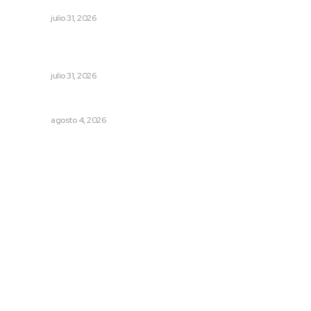
NAYARIT
julio 31, 2026
Promueve Juventino el legado Wixárika en Ciudad de
las Artes
NAYARIT
julio 31, 2026
Analizan impacto de adicciones en la salud mental
NAYARIT
agosto 4, 2026
Archivo mensual
agosto 2026
julio 2026
junio 2026
mayo 2026
abril 2026