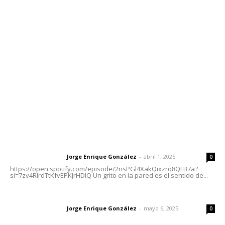
meridianoredacción@gmail.com
Tels. 3112143809 | 3112103211
Oficinas Generales: Av. Independencia #355, Tepic,
Nayarit
Letras del Director
Letras del director | Un grito en la pared
Jorge Enrique González
-
abril 1, 2025
Letras del director
0
https://open.spotify.com/episode/2nsPGl4XakQixzrq8QFB7a?
si=7zv4RlrdTtKfvEPKJrHDlQ Un grito en la pared es el sentido de...
Las vacas de Huajimic
Jorge Enrique González
-
mayo 6, 2025
Letras del director
0