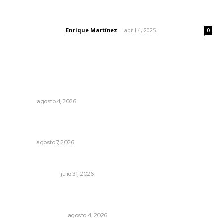
El peatón y la ciudad
Enrique Martínez
-
abril 4, 2025
Letras del director
0
Lo más popular
Buen gobierno, buen liderazgo y la amenaza de la
politiquería
OPINIÓN
agosto 4, 2026
Promueven ruta deportiva y ecoturismo en la Sierra del
Café
NAYARIT
agosto 7, 2026
Edición impresa 01 de agosto de 2026
EDICIÓN IMPRESA
julio 31, 2026
Pensiones absorben un tercio de lo que gasta el
gobierno
MONITOR POLÍTICO
agosto 4, 2026