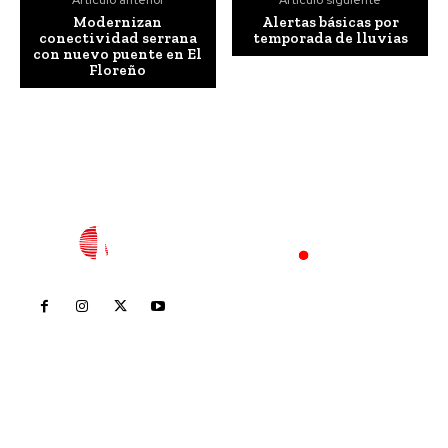
Modernizan
Alertas básicas por
conectividad serrana
temporada de lluvias
con nuevo puente en El
Floreño
Inicio
Nayarit
Nacional
Policiaca
Opinión
Deportes
Edición Impresa
Sociales
Meridiano Vallarta
Contáctanos