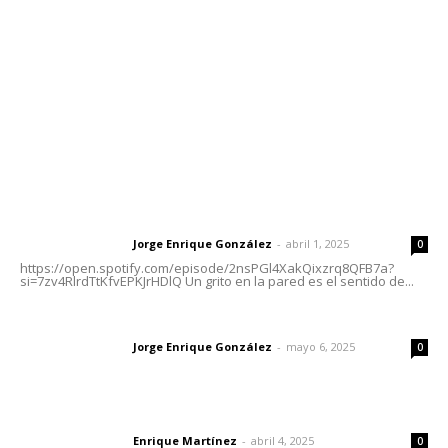
Tels. 3112143809 | 3112103211
Oficinas Generales: Av. Independencia #355, Tepic,
Nayarit
Letras del Director
Letras del director | Un grito en la pared
Jorge Enrique González
-
abril 1, 2025
Letras del director
0
https://open.spotify.com/episode/2nsPGl4XakQixzrq8QFB7a?
si=7zv4RlrdTtKfvEPKJrHDlQ Un grito en la pared es el sentido de...
Las vacas de Huajimic
Jorge Enrique González
-
mayo 6, 2025
Letras del director
0
El peatón y la ciudad
Enrique Martínez
-
abril 4, 2025
Letras del director
0