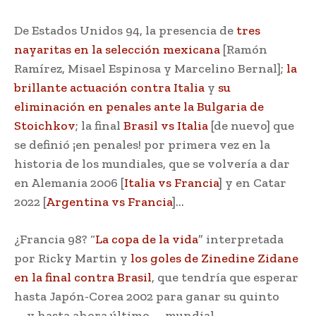
De Estados Unidos 94, la presencia de
tres
nayaritas en la selección mexicana
[Ramón
Ramírez, Misael Espinosa y Marcelino Bernal];
la
brillante actuación contra Italia
y
su
eliminación en penales ante la Bulgaria de
Stoichkov
; la final
Brasil vs Italia
[de nuevo] que
se definió ¡en penales! por primera vez en la
historia de los mundiales, que se volvería a dar
en Alemania 2006 [
Italia vs Francia
] y en Catar
2022 [
Argentina vs Francia
]…
¿Francia 98? “
La copa de la vida
” interpretada
por Ricky Martin y
los goles de Zinedine Zidane
en la final contra Brasil
, que tendría que esperar
hasta Japón-Corea 2002 para ganar su quinto
―y hasta ahora último― mundial…