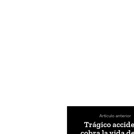
Artículo anterior
Trágico accid
cobra la vida d