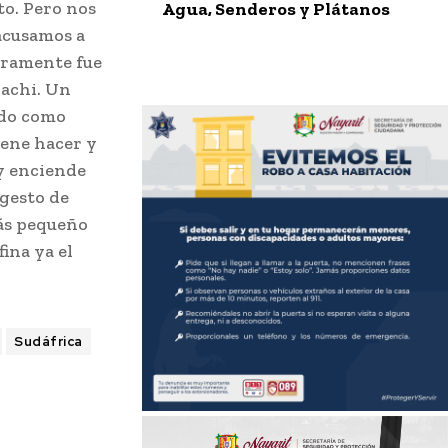
to. Pero nos
Agua, Senderos y Plátanos
acusamos a
ramente fue
iachi. Un
ado como
iene hacer y
oy enciende
 gesto de
más pequeño
ina ya el
Sudáfrica