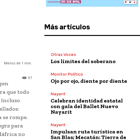
Más artículos
Otras Voces
Los límites del soberano
Menos de 1
min.
Monitor Político
97
Ojo por ojo, diente por diente
igen
ara que todo
Nayarit
 Incluso
Celebran identidad estatal
con gala del Ballet Nuevo
ellados:
Nayarit
a se rompe.
Nayarit
Negra
para
Impulsan ruta turística en
dáfrica no
San Blas; Mecatán: Tierra de