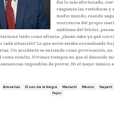
fue lo más afortunado, cier
rasgamos las vestiduras y 
medio mundo, cuando segu
ocurrencia del propio mar
emblema del folclor, pens
 terminó leído como afrenta. ¿Quién sabe ya qué conv
en cada situación? Lo que antes estaba normalizado h
ertas. Un accidente se entiende como provocación, un
d como insulto. Vivimos tiempos en que el descuido 
secuencias imposibles de prever. Ni el mejor músico af
Breverías
El son de la Negra
Mariachi
México
Nayarit
Tepic