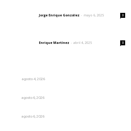
Las vacas de Huajimic
Jorge Enrique González
-
mayo 6, 2025
Letras del director
0
El peatón y la ciudad
Enrique Martínez
-
abril 4, 2025
Letras del director
0
Lo más popular
El crimen organizado nos daña
OPINIÓN
agosto 4, 2026
Preparan la Feria de Regreso a Clases
NAYARIT
agosto 6, 2026
Premian a niños con recorrido cultural en San Blas
NAYARIT
agosto 6, 2026
Resumen Semanal de Noticias