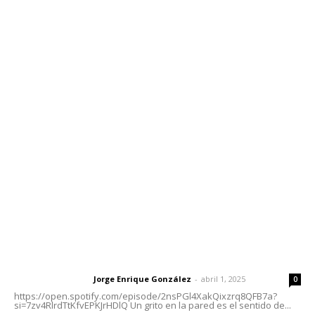
Edición Impresa
Sociales
Meridiano Vallarta
Contáctanos
meridianoredacción@gmail.com
Tels. 3112143809 | 3112103211
Oficinas Generales: Av. Independencia #355, Tepic,
Nayarit
Letras del Director
Letras del director | Un grito en la pared
Jorge Enrique González
-
abril 1, 2025
Letras del director
0
https://open.spotify.com/episode/2nsPGl4XakQixzrq8QFB7a?
si=7zv4RlrdTtKfvEPKJrHDlQ Un grito en la pared es el sentido de...