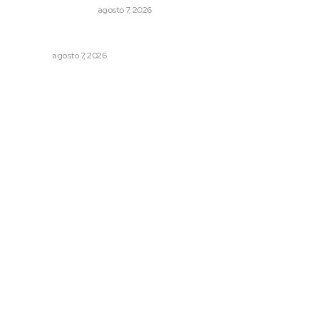
MONITOR POLÍTICO
agosto 7, 2026
Reciben escuelas equipamiento
NAYARIT
agosto 7, 2026
Archivo mensual
agosto 2026
julio 2026
junio 2026
mayo 2026
abril 2026
marzo 2026
© 2024 Meridiano.mx - Todos los derechos reservados