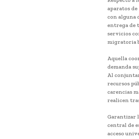
Respecto a 
aparatos de
con alguna d
entrega de 
servicios co
migratoria 
Aquella coo
demanda sup
Al conjuntar
recursos púb
carencias m
realicen tra
Garantizar l
central de e
acceso unive