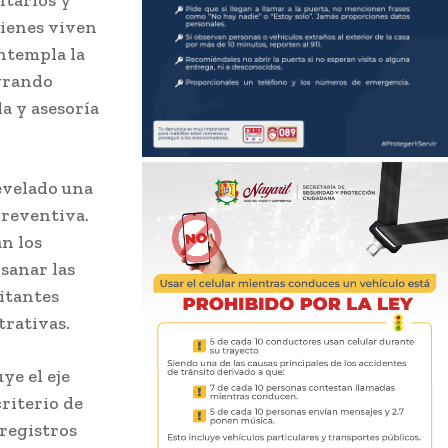
ntarios y
uienes viven
ontempla la
egrando
a y asesoría
evelado una
preventiva.
n los
bsanar las
itantes
trativas.
ye el eje
criterio de
 registros