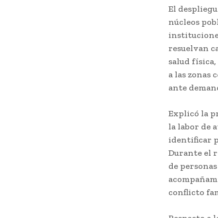
El despliegu
núcleos pobl
institucione
resuelvan ca
salud físic
a las zonas 
ante demand
Explicó la p
la labor de 
identificar 
Durante el r
de personas 
acompañamie
conflicto fam