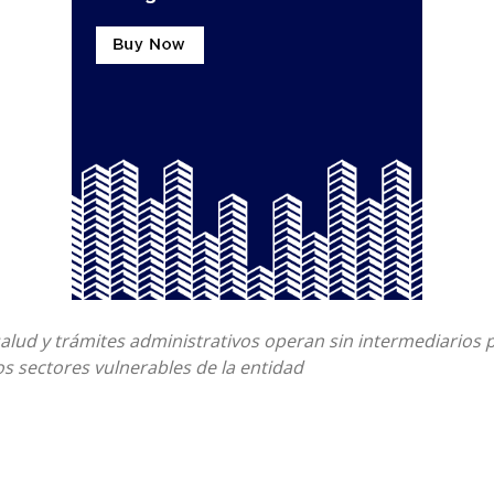
salud y trámites administrativos operan sin intermediarios 
los sectores vulnerables de la entidad