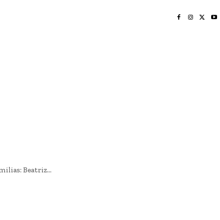
INICIO
NAYARIT
NACIONAL
POLICIACA
OPINIÓN
DEPORTES
EDICIÓN IMPRESA
SOCIALES
MERIDIANO VALLARTA
ilias: Beatriz...