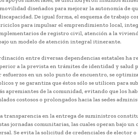
los apoyos materiales, se distribuyeron insumos alime
 movilidad diseñados para mejorar la autonomía de q
iscapacidad. De igual forma, el esquema de trabajo c
triciclos para impulsar el emprendimiento local, int
mplementarios de registro civil, atención a la viviend
bajo un modelo de atención integral itinerante.
rdinación entre diversas dependencias estatales ha r
erior a la prevista en trámites de identidad y salud 
 esfuerzos en un solo punto de encuentro, se optimiza
licos y se garantiza que éstos sólo se utilicen para su
ás apremiantes de la comunidad, evitando que los hab
slados costosos o prolongados hacia las sedes adminis
a transparencia en la entrega de suministros constitu
stas jornadas comunitarias, las cuales operan bajo un 
rsal. Se evita la solicitud de credenciales de elector o