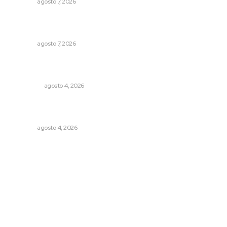
NAYARIT
agosto 7, 2026
Desconfío de las policías municipales: gobernador
Navarro
NAYARIT
agosto 7, 2026
Leyendas del Futbol mexicano integran serie de billetes
conmemorativos presentados por Lotería Nacional
NACIONAL
agosto 4, 2026
General con 40 años de carrera asume la Guardia
Nacional
NAYARIT
agosto 4, 2026
Archivo mensual
agosto 2026
julio 2026
junio 2026