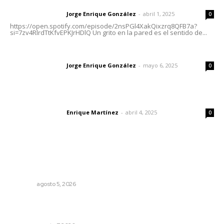
Letras del director | Un grito en la pared
Jorge Enrique González
-
abril 1, 2025
Letras del director
0
https://open.spotify.com/episode/2nsPGl4XakQixzrq8QFB7a?
si=7zv4RlrdTtKfvEPKJrHDlQ Un grito en la pared es el sentido de...
Las vacas de Huajimic
Jorge Enrique González
-
mayo 6, 2025
Letras del director
0
El peatón y la ciudad
Enrique Martínez
-
abril 4, 2025
Letras del director
0
Lo más popular
Destinarán más de 152 millones de pesos en becas Rita
Cetina
NAYARIT
agosto 5, 2026
Impulsan proyectos productivos con créditos a tasa
cero de interés