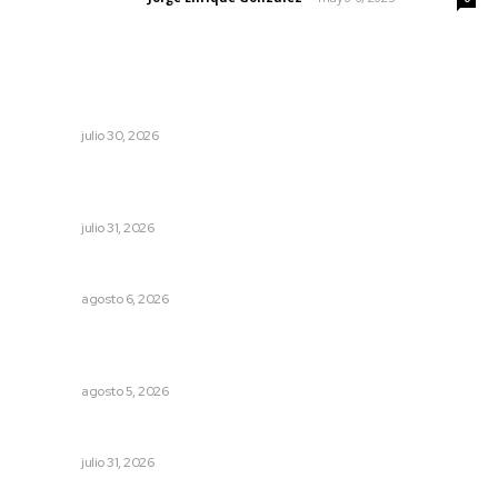
Lo más popular
Condena PRI Nayarit censura a Alejandro Moreno
NAYARIT
julio 30, 2026
Apuesta la UAN por una transformación sostenible
mediante ciencia e innovación tecnológica
NAYARIT
julio 31, 2026
Plantarán en Nayarit miles de árboles
NAYARIT
agosto 6, 2026
Establecen precio de garantía para ganado en
Compostela
NAYARIT
agosto 5, 2026
Podrían cerrar anexos en la capital
NAYARIT
julio 31, 2026