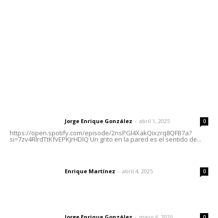
Tels. 3112143809 | 3112103211
Oficinas Generales: Av. Independencia #355, Tepic,
Nayarit
Letras del Director
Letras del director | Un grito en la pared
Jorge Enrique González
-
abril 1, 2025
Letras del director
0
https://open.spotify.com/episode/2nsPGl4XakQixzrq8QFB7a?
si=7zv4RlrdTtKfvEPKJrHDlQ Un grito en la pared es el sentido de...
El peatón y la ciudad
Enrique Martínez
-
abril 4, 2025
Letras del director
0
Las vacas de Huajimic
Jorge Enrique González
-
mayo 6, 2025
Letras del director
0