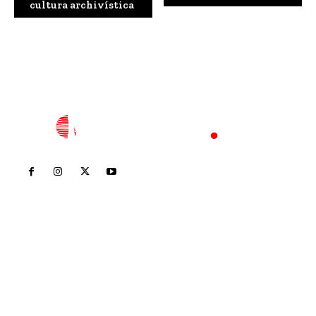
cultura archivística
Inicio
Nayarit
Nacional
Policiaca
Opinión
Deportes
Edición Impresa
Sociales
Meridiano Vallarta
Contáctanos
meridianoredacción@gmail.com