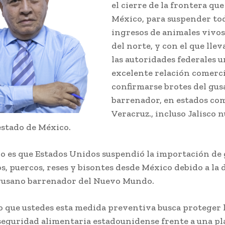
el cierre de la frontera qu
México, para suspender tod
ingresos de animales vivos 
del norte, y con el que lle
las autoridades federales 
excelente relación comerci
confirmarse brotes del gu
barrenador, en estados co
Veracruz., incluso Jalisco 
estado de México.
ho es que Estados Unidos suspendió la importación de
os, puercos, reses y bisontes desde México debido a la 
gusano barrenador del Nuevo Mundo.
o que ustedes esta medida preventiva busca proteger l
 seguridad alimentaria estadounidense frente a una p