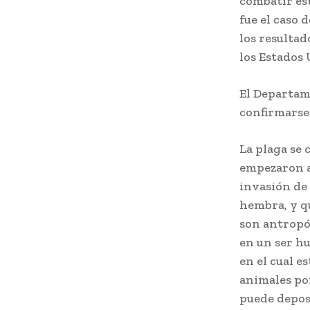
combatir es
fue el caso 
los resultad
los Estados
El Departam
confirmarse
La plaga se 
empezaron a
invasión de 
hembra, y q
son antropó
en un ser h
en el cual e
animales po
puede deposi