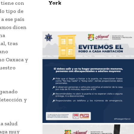
York
e tiene con
o tipo de
a ese país
vamos dicen
una
al, tras
sano
mo Oaxaca y
nuestro
 ganado
detección y
a salud
laga muy