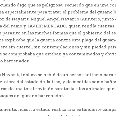
 cuando digo que es peligrosa, recuerdo que en una co
ha especialmente para tratar el problema del gusano 
or de Nayarit, Miguel Ángel Navarro Quintero, junto
da del ramo y JAVIER MERCADO, quien rendía cuentas 
e parasito en las muchas formas que el gobierno del e
s explicaba que la guerra contra esta plaga del gusan
era sin cuartel, sin contemplaciones y sin piedad par
e se comprobaba que estaban ya contaminados y obvio
no barrenador.
e Nayarit, incluso se habló de un cerco sanitario para 
iniera del estado de Jalisco, y de medidas como baños
ras de una total revisión sanitaria a los animales que
taques del gusano barrenador.
vamente, nuestro estado realizó una extenuante camp