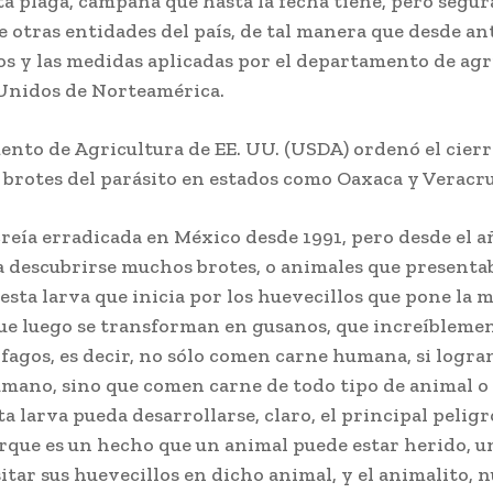
ta plaga, campaña que hasta la fecha tiene, pero seg
de otras entidades del país, de tal manera que desde a
os y las medidas aplicadas por el departamento de agr
 Unidos de Norteamérica.
ento de Agricultura de EE. UU. (USDA) ordenó el cierr
 brotes del parásito en estados como Oaxaca y Veracru
creía erradicada en México desde 1991, pero desde el a
 descubrirse muchos brotes, o animales que presenta
esta larva que inicia por los huevecillos que pone la 
ue luego se transforman en gusanos, que increíblemen
fagos, es decir, no sólo comen carne humana, si logra
umano, sino que comen carne de todo tipo de animal o 
sta larva pueda desarrollarse, claro, el principal peligr
rque es un hecho que un animal puede estar herido, 
tar sus huevecillos en dicho animal, y el animalito, 