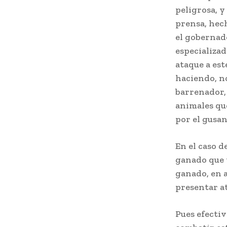
peligrosa, y
prensa, hec
el gobernad
especializa
ataque a est
haciendo, no
barrenador, 
animales qu
por el gusa
En el caso d
ganado que v
ganado, en a
presentar a
Pues efecti