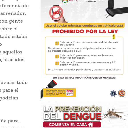
nferencia de
barrenador,
 con gente
sobre el
stado estaba
o
a aquellos
, atacados
revisar todo
 para el
 podrían
aña para