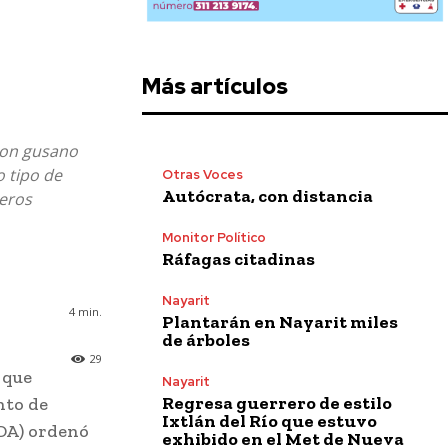
Más artículos
con gusano
 tipo de
Otras Voces
Autócrata, con distancia
deros
Monitor Político
Ráfagas citadinas
Nayarit
4
min.
Plantarán en Nayarit miles
de árboles
29
 que
Nayarit
Regresa guerrero de estilo
nto de
Ixtlán del Río que estuvo
SDA) ordenó
exhibido en el Met de Nueva