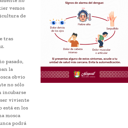
uramente no
ntier vemos
icultura de
e tras
z.
ño pasado,
ban la
mosca obvio
te no sólo
n incubarse
ser viviente
o está en los
una mosca
nunca podrá