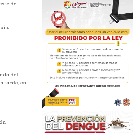
este de
uía.
undo del
s tarde, en
ión