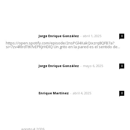
Letras del Director
Letras del director | Un grito en la pared
Jorge Enrique González
-
abril 1, 2025
Letras del director
0
https://open.spotify.com/episode/2nsPGl4XakQixzrq8QFB7a?
si=7zv4RlrdTtKfvEPKJrHDlQ Un grito en la pared es el sentido de...
Las vacas de Huajimic
Jorge Enrique González
-
mayo 6, 2025
Letras del director
0
El peatón y la ciudad
Enrique Martínez
-
abril 4, 2025
Letras del director
0
Lo más popular
Nayarit, en alerta por los accidentes viales
NAYARIT
agosto 4, 2026