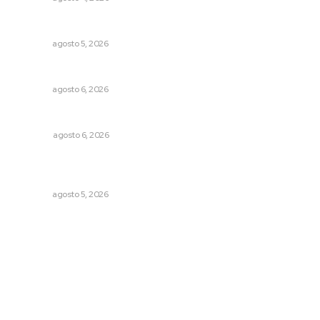
Alertan de ciberdelincuentes a través de QR falsos
NAYARIT
agosto 5, 2026
Premian a niños con recorrido cultural en San Blas
NAYARIT
agosto 6, 2026
Probables resultados en gubernaturas
OPINIÓN
agosto 6, 2026
Sancionan conductas de asedio para proteger la
tranquilidad comunitaria
NAYARIT
agosto 5, 2026
Archivo mensual
agosto 2026
julio 2026