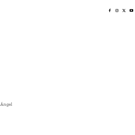
INICIO
NAYARIT
NACIONAL
POLICIACA
OPINIÓN
DEPORTES
EDICIÓN IMPRESA
SOCIALES
MERIDIANO VALLARTA
 Ángel