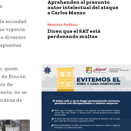
Aprehenden al presunto
s.
autor intelectual del ataque
a Carlos Manzo
la sociedad
Monitor Político
ue vigente.
Dicen que el SAT está
perdonando multas
do diversos
espuestas
o, quien
d de Rincón
pio de
cente, no se
peranza de