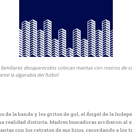
 familiares desaparecidos colocan mantas con rostros de s
nte la algarabía del futbol
os de la banda y los gritos de gol, el Ángel de la Inde
na realidad distinta. Madres buscadoras arribaron al s
ntas con los retratos de sus hijos, recordando a los 