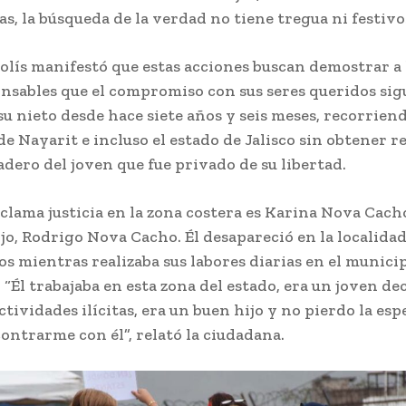
las, la búsqueda de la verdad no tiene tregua ni festivo
olís manifestó que estas acciones buscan demostrar a 
onsables que el compromiso con sus seres queridos sig
 su nieto desde hace siete años y seis meses, recorrien
e Nayarit e incluso el estado de Jalisco sin obtener r
adero del joven que fue privado de su libertad.
clama justicia en la zona costera es Karina Nova Cach
ijo, Rodrigo Nova Cacho. Él desapareció en la localida
s mientras realizaba sus labores diarias en el munici
“Él trabajaba en esta zona del estado, era un joven de
ctividades ilícitas, era un buen hijo y no pierdo la es
ontrarme con él”, relató la ciudadana.