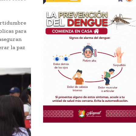
certidumbre
blicas para
 aseguran
rar la paz