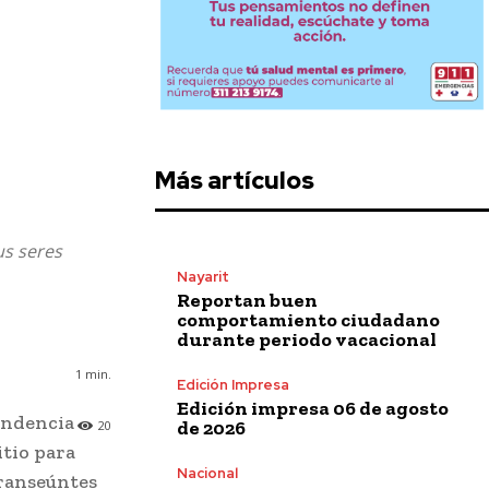
Más artículos
us seres
Nayarit
Reportan buen
comportamiento ciudadano
durante periodo vacacional
1
min.
Edición Impresa
Edición impresa 06 de agosto
pendencia
de 2026
20
itio para
Nacional
transeúntes