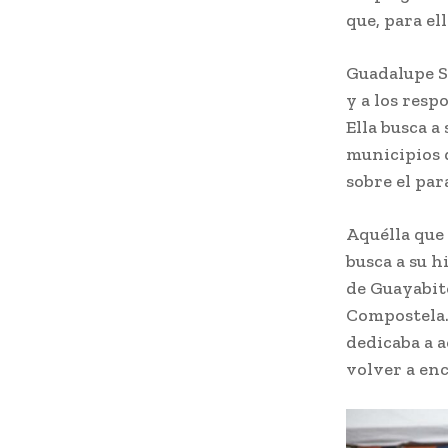
que, para el
Guadalupe S
y a los resp
Ella busca a
municipios d
sobre el par
Aquélla que 
busca a su h
de Guayabito
Compostela. 
dedicaba a a
volver a enc