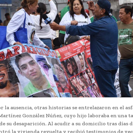
 la ausencia, otras historias se entrelazaron en el as
Martínez González Núñez, cuyo hijo laboraba en una t
de su desaparición. Al acudir a su domicilio tras días de
tró la vivienda revuelta y recibió testimonios de ve