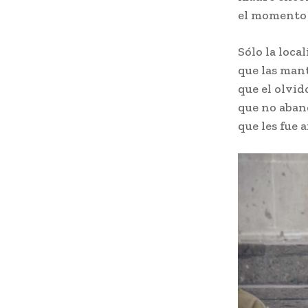
el momento 
Sólo la loca
que las mant
que el olvid
que no aband
que les fue 