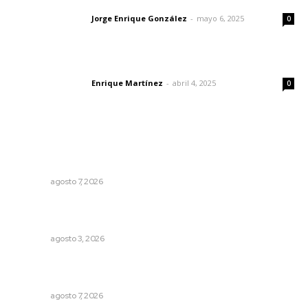
Jorge Enrique González
-
mayo 6, 2025
Letras del director
0
El peatón y la ciudad
Enrique Martínez
-
abril 4, 2025
Letras del director
0
Lo más popular
Presentará Escuela de Bellas Artes resultados de
cursos vacacionales
NAYARIT
agosto 7, 2026
Fortalecen atención social con nuevas sedes para la
niñez nayarita
NAYARIT
agosto 3, 2026
Convoca Universidad Autónoma de Nayarit a certamen
nacional de arte
NAYARIT
agosto 7, 2026