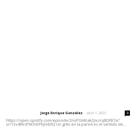
Contáctanos
meridianoredacción@gmail.com
Tels. 3112143809 | 3112103211
Oficinas Generales: Av. Independencia #355, Tepic,
Nayarit
Letras del Director
Letras del director | Un grito en la pared
Jorge Enrique González
-
abril 1, 2025
Letras del director
0
https://open.spotify.com/episode/2nsPGl4XakQixzrq8QFB7a?
si=7zv4RlrdTtKfvEPKJrHDlQ Un grito en la pared es el sentido de...
Las vacas de Huajimic