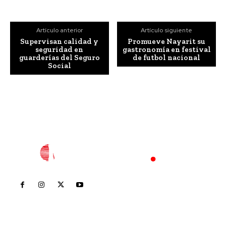
Artículo anterior
Artículo siguiente
Supervisan calidad y
Promueve Nayarit su
seguridad en
gastronomía en festival
guarderías del Seguro
de futbol nacional
Social
Inicio
Nayarit
Nacional
Policiaca
Opinión
Deportes
Edición Impresa
Sociales
Meridiano Vallarta